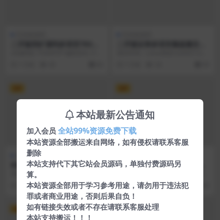
区块链源码
区块链源码
二开版挖矿源码多语言TRX矿
二开版证券多语言微盘微交易
机系统源码下载ETH+TRX投资
所源码下载/前端html+后端P
后端框架: ThinkPHP 编程语言: PHP
测试环境：Linux系统CentOS7.6、
系统+算力合约矿机+区块链云
HP
7.0/7.2 数据库: My...
宝塔面板、Nginx、PHP7.2、...
7 月前
40
66
7 月前
34
99
矿机系统+后台可控+新版理财
投资源
VIP
VIP
本站最新公告通知
全站99%资源免费下载
加入会员
本站资源全部搬运来自网络，如有侵权请联系客服
删除
交易所
区块链源码
本站支持代下其它站会员源码，单独付费源码另
Bitinvests多语言交易所源码/
【多语言交易所钱包登录】运
外汇+美股+期货+交割合约+期
营级可二开交易所钱包盘源码
测试环境：Linux系统CentOS7.6、
模拟真实交易所100%合约杠杆交
算。
权交易+现货交易+C2C+平台
可插针前端VUE3+后端Think
宝塔面板、Nginx、PHP7.3、...
易. 后台可设置插针，独立客服系
本站资源全部用于学习参考用途，请勿用于违法犯
7 月前
56
399
8 月前
44
14000
币+Ai投资理财+Defi借贷/前
PHP 8最新版本框架系统源码
统，秒合约，杠杆...
罪或者商业用途，否则后果自负！
端vue纯源码+后端PHP
如有链接失效或者不存在请联系客服处理
VIP
VIP
本站支持搬运！！！