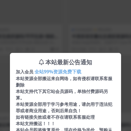
链源码
区块链源码
网站源码
言交易所源码/币币交易+期权交
中英双语言量化交易投资源码
续合约+Defi借贷+新币申购
搬砖区块链交易所源码/前端un
交易所源码/币币交易+期权交易+永续
前端uniapp纯源码，后端PHP-Hyper
理财/前端uniapp纯源码+后
纯源码+后端
efi借贷+新币申购+矿机理财...
后端管理页面vue纯源码，...
月前
0
0
32
99
4 月前
0
0
23
p
本站最新公告通知
VIP
全站99%资源免费下载
加入会员
本站资源全部搬运来自网络，如有侵权请联系客服
删除
本站支持代下其它站会员源码，单独付费源码另
算。
本站资源全部用于学习参考用途，请勿用于违法犯
罪或者商业用途，否则后果自负！
如有链接失效或者不存在请联系客服处理
链源码
交易所
本站支持搬运！！！
版证券多语言微盘微交易所源码
Bitinvests多语言交易所源码
本站会员即将恢复原价，现在价格为半价，预购从
前端html+后端PHP
+美股+期货+交割合约+期权交
：Linux系统CentOS7.6、宝塔面
测试环境：Linux系统CentOS7.6、