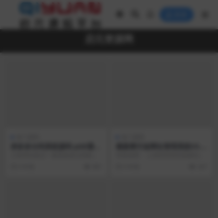
登录
启元资源网
热门源码
热门源码
拼多多出码系统源码 pdd通道
最新搏天短网址管理系统V3.0
出码 拼多多渠道pdd支付安全
网站源码
之前本站发过一套拼多多出码的源
安装说明： 上传到空间后直接访问
稳定+详细教程
码，都是从别站下载搬运来的，这
即可根据提示安装。默认账号密码
6 年前
401
6 年前
247
套比之前的完整，运营...
admin/12...