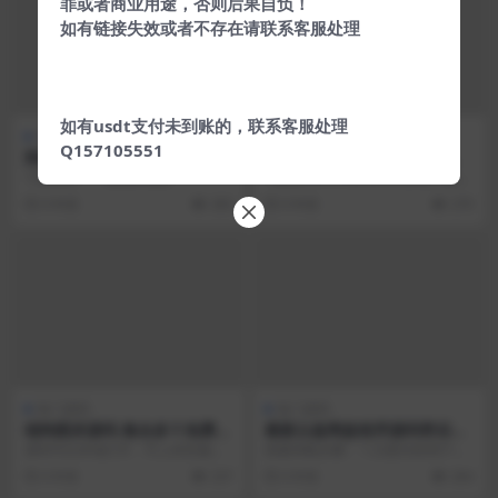
罪或者商业用途，否则后果自负！
如有链接失效或者不存在请联系客服处理
如有usdt支付未到账的，联系客服处理
热门源码
热门源码
Q157105551
两款网站维护引导页源码
PHP开发的QQ互联分发源码V
1.0 无需申请对接QQ登陆
下载地址： 【蓝奏网盘】
1.配置comm/database.php 2.盗取
数据库qqlogin_ins...
6 年前
283
6 年前
270
热门源码
热门源码
缩狗图床源码 集合多个免费C
最新云盘网盘程序源码带后台
DN图床接口
版
源码可以本地打开，可上传至服务
搭建简略步骤： 1.注册互联用户，
器就能使用 图床网站大家应该都熟
购买免费主机，登录控制面板 2.上
6 年前
237
6 年前
264
悉，就是便于我们上...
传源码，解压...