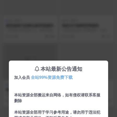
热门源码
热门源码
凌吾修复代挂网全新界面源码
响应式代刷网官网源码
1.界面整洁科技感十足，源码无毒
代刷系统响应式官网源码，自适应
无后门，视频D盾扫无加密无风
各大浏览器 页面响应速度效果不
6 年前
384
6 年前
251
险。 2.源码大小3...
错。 下载地址：&n...
本站最新公告通知
全站99%资源免费下载
加入会员
热门源码
热门源码
唯美高清+自动对白404页面首
可对接易支付企业发卡源码
页源码
本站资源全部搬运来自网络，如有侵权请联系客服
这是一款百分百全网首发的404页
源码适合有点建站基础的人，不然
面， 可用于单页，内容页。且站点
你可能怎么赚钱都不知道… 易支付
删除
6 年前
305
6 年前
360
自动生成对白目录...
自己可...
本站资源全部用于学习参考用途，请勿用于违法犯