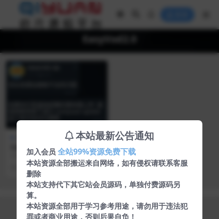
登录
EasyVod2.0
VIP
本站最新公告通知
网站源码
EasyVod2.0自动采集电影影
全站99%资源免费下载
加入会员
视网站系统源码
作者于2022/03/27 19:15在Telegra
本站资源全部搬运来自网络，如有侵权请联系客服
m更新 更新内容： 优化资...
4 年前
1.9K
10
删除
本站支持代下其它站会员源码，单独付费源码另
算。
本站资源全部用于学习参考用途，请勿用于违法犯
罪或者商业用途，否则后果自负！