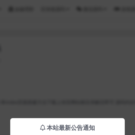
金融理财
区块链源码
微信源码
游戏
码
4
单index页面搭建方法下载上传至网站根目录解压即可 源码内
本站最新公告通知