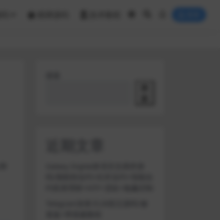
源码
棋牌源码
技术教程
登录
搜索
搜
索
近期文章
自带
Galaxy Digital多语言交易所源
码/期权秒合约+杠杆合约+智能合
约投资理财+NTF+贷款+输赢控制
Telegram加拿大28投注源码/修
复版+带搭建教程