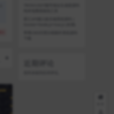
TRON/USDT靓号地址生成器源码
盗
纯本地离线钱包工具
星汇API接口娱乐城系统源码 |
Docker+Node.js+Vue.js (未测)
苹果CMS代理分销插件系统源码
(
0
)
下载
近期评论
您尚未收到任何评论。
首页