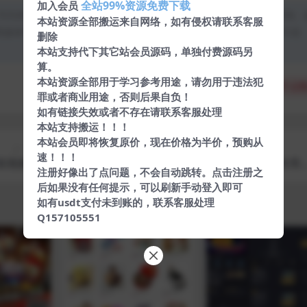
全站99%资源免费下载
加入会员
均为本站原创发布。任何个人或组织，在未征得本站同意时，禁止复制、
本站资源全部搬运来自网络，如有侵权请联系客服
类媒体平台。如若本站内容侵犯了原著者的合法权益，可联系我们进行处
删除
本站支持代下其它站会员源码，单独付费源码另
算。
本站资源全部用于学习参考用途，请勿用于违法犯
分享
收藏
点赞
罪或者商业用途，否则后果自负！
如有链接失效或者不存在请联系客服处理
本站支持搬运！！！
本站会员即将恢复原价，现在价格为半价，预购从
上一篇
下一篇
速！！！
安装视频教
最新声鉴卡H5网页源码_完整可运转，引流专用
注册好像出了点问题，不会自动跳转。点击注册之
程
神器
后如果没有任何提示，可以刷新手动登入即可
如有usdt支付未到账的，联系客服处理
Q157105551
VIP