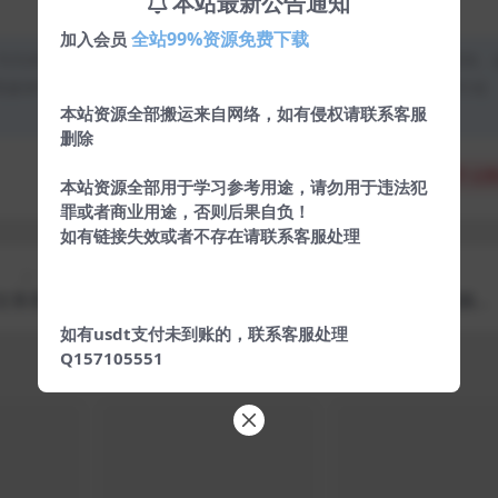
本站最新公告通知
全站99%资源免费下载
加入会员
均为本站原创发布。任何个人或组织，在未征得本站同意时，禁止复制、
类媒体平台。如若本站内容侵犯了原著者的合法权益，可联系我们进行处
本站资源全部搬运来自网络，如有侵权请联系客服
删除
分享
收藏
点赞
本站资源全部用于学习参考用途，请勿用于违法犯
罪或者商业用途，否则后果自负！
如有链接失效或者不存在请联系客服处理
上一篇
下一篇
文章系统
小程序源码 星宿UI V1.1 小商店购买 激励视频资
化及推广
源下载
如有usdt支付未到账的，联系客服处理
Q157105551