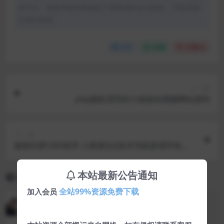
体平台。如若本站内容侵犯了原著者的合法权益，可联系我
们进行处理。
分享
收藏
点赞(
0
)
上一篇
php随机漂亮的小姐姐短视频网站源码
下一篇
最新织梦CMS程序 小黑屋QQ技术导航新增手机版
源码分享
本站最新公告通知
相关文章
全站99%资源免费下载
加入会员