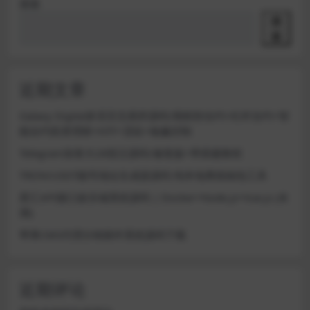
搜索
搜
索
近期文章
Galaxy Digital多语言交易所源码/期权秒合约+杠杆合约+智
能合约投资理财+NTF+贷款+输赢控制
Telegram加拿大28投注源码/修复版+带搭建教程
TRON/USDT靓号地址生成器源码 纯本地离线钱包工具
星汇API接口娱乐城系统源码 | Docker+Node.js+Vue.js (未
测)
苹果CMS代理分销插件系统源码下载
近期评论