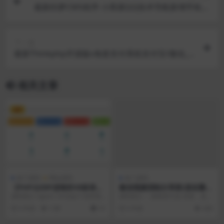
最新织梦CMS程序 小黑屋QQ技术导航新增手机版
源码分享
下一篇
最新Thinkphp开源版v免签支付系统支付宝/微信_
免签约收款回调
相关文章
VIP
热门源码
网站源码
热门源码
【PHP云ERP进销存V8标准
微信视频强制分享群(朋友圈)
版】ERP进销存系统源码+多仓
吸粉变现源码
源码简介 nginx1.16.0(这个无所谓)
源码简介： 新裂变引流-试望，直
进销存管理系统
php 5.6 (试过 php ...
播，伴侣圈转发，分享使命，约请
5 年前
1.8K
10
5 年前
428
进群，群聊，红包，...