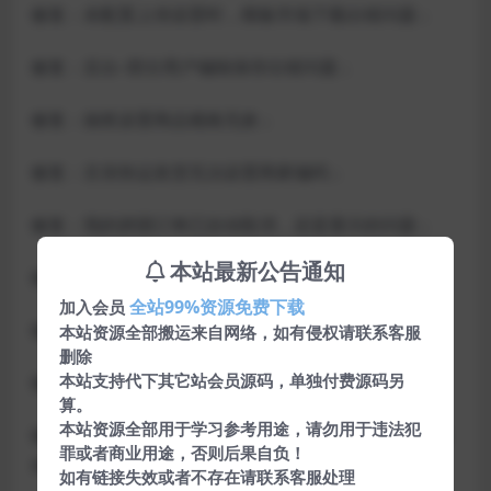
修复：未配置上传设置时，模板市场下载出错问题；
修复：后台–部分用户编辑保存出错问题；
修复：抽奖设置商品规格无效；
修复：京东快运发货无法设置商家编码；
修复：我的拼团订单已自动取消，还是显示的问题；
本站最新公告通知
修复：预约订单导出不显示表单信息；
全站99%资源免费下载
加入会员
修复：一级分类样式的兼容问题；
本站资源全部搬运来自网络，如有侵权请联系客服
删除
本站支持代下其它站会员源码，单独付费源码另
修复：售后订单，卖家发货选择无需物流相关问题；
算。
本站资源全部用于学习参考用途，请勿用于违法犯
修复：DIY专题组件-列表模式，对应分类下自定义专题
罪或者商业用途，否则后果自负！
串号；
如有链接失效或者不存在请联系客服处理