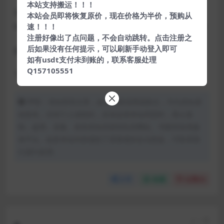
本站支持搬运！！！
详细安装配置官方文档：
本站会员即将恢复原价，现在价格为半价，预购从
https://www.kancloud.cn/wangcwei/bdv4/1117513
速！！！
注册好像出了点问题，不会自动跳转。点击注册之
后如果没有任何提示，可以刷新手动登入即可
提取码：mxbu
如有usdt支付未到账的，联系客服处理
Q157105551
下载地址：
【百度网盘】
声明：本站所有文章，如无特殊说明或标注，均为本站原
创发布。任何个人或组织，在未征得本站同意时，禁止复
制、盗用、采集、发布本站内容到任何网站、书籍等各类媒
体平台。如若本站内容侵犯了原著者的合法权益，可联系我
们进行处理。
分享
收藏
点赞(
0
)
上一篇