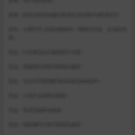
新增：用户评价置顶；
新增：积分记录和余额记录导出支持用户id和手机号；
优化：小票打印–添加优惠条目（预售的定金、会员的优
惠）；
优化：打折券后台不能设置为10折；
优化：优惠券列表和详情相关兼容；
优化：后台DIY拼团预约秒杀商品拖动排序；
优化：公告栏去掉箭头图标；
优化：表单页面多余线条；
优化：我的预约订单详情相关兼容；