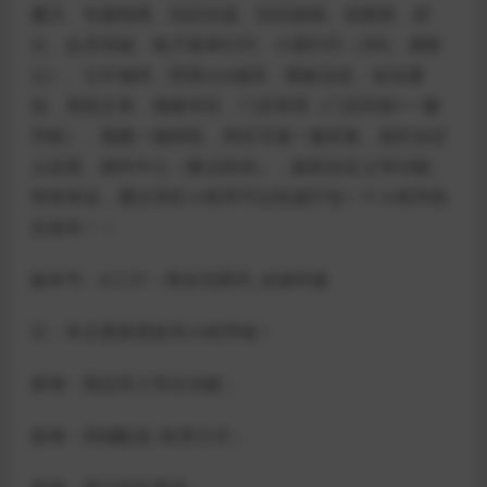
魔方、专题电商、到店自提、到店核销、优惠券、积
分、会员等级、电子面单打印、小票打印（365、易联
云）、七牛储存、阿里oss储存、模板信息、短信通
知、系统文章、视频专区、门店管理（门店列表+一键
导航）、视频一键抓取、淘宝天猫一键采集、底栏自定
义设置、插件中心（整点秒杀）、版权自定义等功能。
简单来说，通过禾匠小程序可以快速打包一个小程序然
后发布！！
版本号：4.2.31 – 商业无限开_全插件版
注：本次更新需发布小程序端！
新增：商品导入导出功能；
新增：同城配送–联系方式；