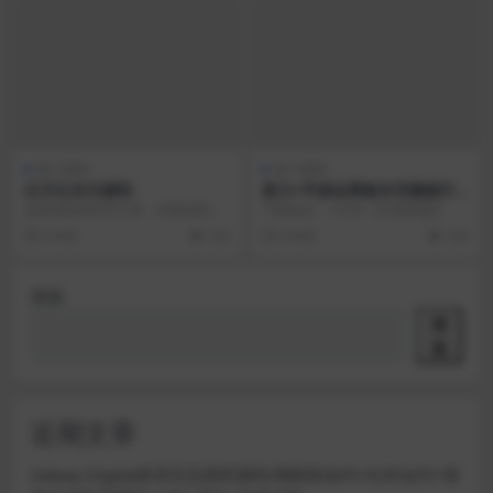
热门源码
热门源码
亿万云支付源码
星力+手游运营版本完整版打
包下载 代理+服务端+后台+更
这套源码内外页不错，对我没用，
下载地址： rm3h 【百度网盘】
新+APP
我现在免费分享出来。 安装：修改/
6 年前
223
6 年前
229
includes...
搜索
搜
索
近期文章
Galaxy Digital多语言交易所源码/期权秒合约+杠杆合约+智