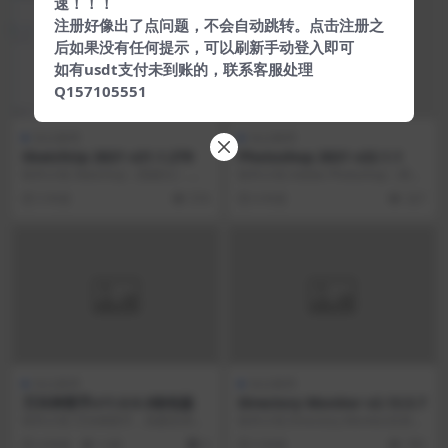
速！！！
注册好像出了点问题，不会自动跳转。点击注册之
后如果没有任何提示，可以刷新手动登入即可
如有usdt支付未到账的，联系客服处理
Q157105551
办公软件
办公软件
SketchUp 2021 v21.1.279
Photoshop 2021 v22.1.1
软件介绍 SketchUp（简称SU，俗
软件介绍 Adobe Photoshop（简称
称草图大师）全球知名的三维建模
PS）是全球最流行的图像处理软
5 年前
574
6 年前
327
软件，强大...
件，...
办公软件
办公软件
万兴神剪手v11.0.9.3绿色版
Directory Monitor v2.13.5.7
软件介绍 万兴神剪手，风靡全球的
软件介绍 Directory Monitor目录监
视频剪辑神器。集视频编辑、格式
控器可用于监控某些目录和/或网...
4 年前
1.4K
0
5 年前
785