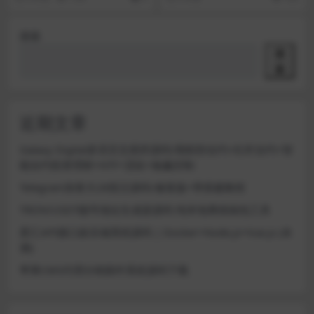
转换、屏幕录制等多...
搜索
搜
索
近期文章
Galaxy Digital多语言交易所源码/期权秒合约+杠杆合约+智
能合约投资理财+NTF+贷款+输赢控制
Telegram加拿大28投注源码/修复版+带搭建教程
TRON/USDT靓号地址生成器源码 纯本地离线钱包工具
星汇API接口娱乐城系统源码 | Docker+Node.js+Vue.js (未
测)
苹果CMS代理分销插件系统源码下载