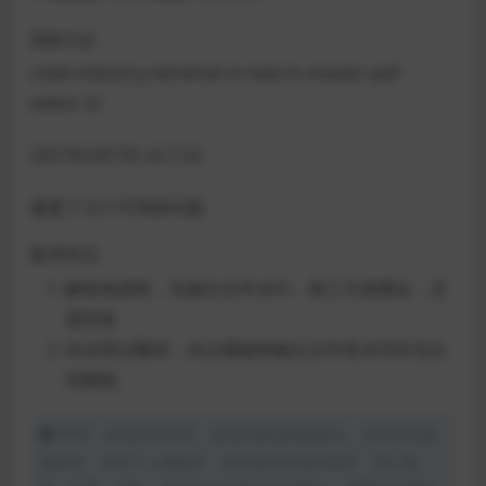
更新日志
code-industry.net/what-is-new-in-master-pdf-
editor-5/
2021年4月7日 v5.7.53
修复了几个不同的问题
版本特点
解锁免授权，无输出文件水印，第三方便携化，无
需安装
补全部分翻译，未注册版除输出文件有水印外无任
何限制
声明：本站所有文章，如无特殊说明或标注，均为本站原
创发布。任何个人或组织，在未征得本站同意时，禁止复