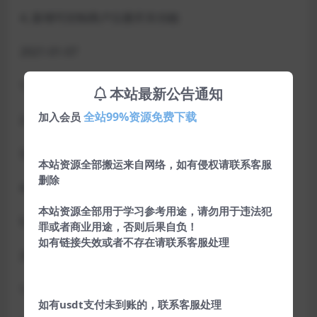
4, 新增可控制商户注册开关功能
2021-01-07
1, 新增DNF任意金额通道
本站最新公告通知
全站99%资源免费下载
加入会员
2, 新增剑灵任意金额通道
3, 抖音新增支付宝,微信PC端扫码方式
本站资源全部搬运来自网络，如有侵权请联系客服
删除
4, 新增后端验证是否已支付,防止掉单
本站资源全部用于学习参考用途，请勿用于违法犯
5, 新增YY直播（Y币）新版，只需输入YY号即可
罪或者商业用途，否则后果自负！
如有链接失效或者不存在请联系客服处理
2020-12-31
1, 支付系统新增虎牙【支付宝】方式
如有usdt支付未到账的，联系客服处理