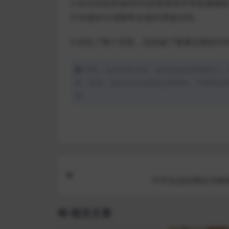
5.采办后送价值800元的群发软件和批量
忙你更好引流附带永遥应用激活码。
6.优化了整个页面，且削减了繁重过剩的代
声明：本站所有文章，如无特殊说明或标注，
用、采集、发布本站内容到任何网站、书籍等各
理。
PHP自适应网址导航
相关文章