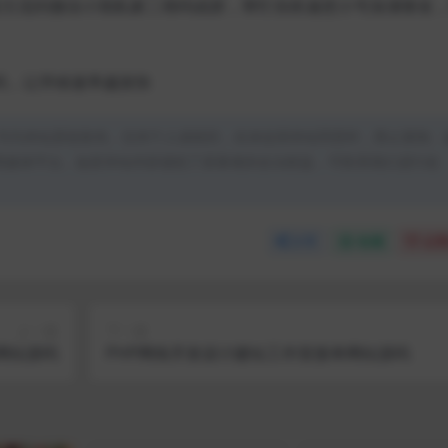
随机引流到微信小我私家二维码或群，帮忙你疾速把小号加满挚友
码，让拜候速率越发快
均为本站原创发布。任何个人或组织，在未征得本站同意时，禁止复制、
类媒体平台。如若本站内容侵犯了原著者的合法权益，可联系我们进行处
分享
收藏
点赞
上一篇
下一篇
网站源码
PHP网络开发设计建站工作室接单网站源码