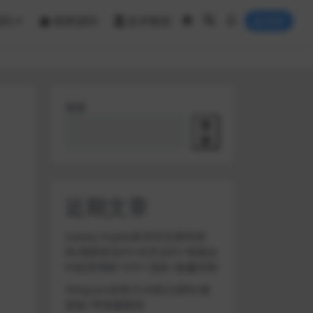
源码
棋牌源码
技术教程
登录
搜索
搜
索
近期文章
Galaxy Digital多语言交易所源
码/期权秒合约+杠杆合约+智能合
约投资理财+NTF+贷款+输赢控制
Telegram加拿大28投注源码/修
复版+带搭建教程