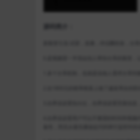
源码简介：
新裂变引流-试望，直播，伴侣圈转发，分
0.是视频望一半强迫别人帮你分享的裂变，
1.多个分享机制，也就是说他人需求分享到
2.在1800元的根蒂根基上做了越发周全的
3.自界说设置告白位，自界说设置页面信息
4.自界说设置用户可以不雅望的时间和视频
备性，而且从最先播放起代码举行监听到你设