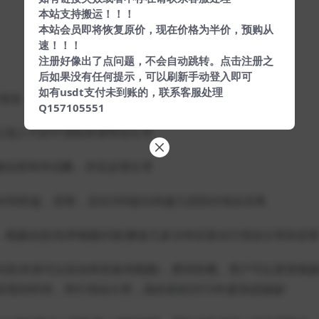
本站支持搬运！！！
本站会员即将恢复原价，现在价格为半价，预购从
速！！！
注册好像出了点问题，不会自动跳转。点击注册之
后如果没有任何提示，可以刷新手动登入即可
如有usdt支付未到账的，联系客服处理
享使命，约请进群，群聊，红包，X告白，
Q157105551
让他人不的不强制本身帮你分享
微信群和伴侣圈，并且必需分享
防封和防盗，窃密，且比500超出跨越几倍防封域名后果
，视频信息(包孕视频封面)播放几多分钟后落伍行强迫分享的设
内容(本身可以添加肆意格局视频)，撑持秒播。用户可以查望视
置的时间，举行强迫分享，因此前的2015年最强进级版!