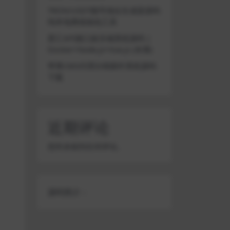
TRON/USDT靓号地址生成器源码
纯本地离线钱包工具
星汇API接口娱乐城系统源码 |
Docker+Node.js+Vue.js (未测)
苹果CMS代理分销插件系统源码
下载
近期评论
您尚未收到任何评论。
源码简介：