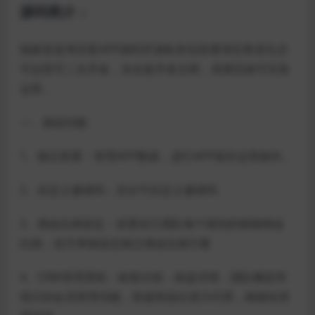
源码简介：
独家首发淘宝客APP源码开源私有化部署淘宝客原生态
可运营可二次开发，含全套开发文档，亲测无错可完美
运营。
一、基础功能
1、独立部署：管理APP数据，进行APP相关运营操作。
2、自定义邀请码：后台可自定义邀请码
3、佣金比例设定：设置自己团队每个级别的购物佣金
比例，也可单独设定独立佣金比例方案
4、CRM管理系统：标签分组，收益详情，团队概括等
强大的会员管理功能，快速筛选出潜力代理，精细化管