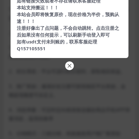
如有链接失效或者不存在请联系客服处理
本站支持搬运！！！
11、内置教程：可在后台加入营销素材，推广素材，自
本站会员即将恢复原价，现在价格为半价，预购从
定义设置新手教程，视频教程，淘客商学院等。
速！！！
注册好像出了点问题，不会自动跳转。点击注册之
二、营销功能
后如果没有任何提示，可以刷新手动登入即可
如有usdt支付未到账的，联系客服处理
1、免单购物：可设置新用户享受专属商品0元购，可自
Q157105551
定义添加免单商品。
2、积分系统：平台可进行积分签到，获取相应权益。
3、推广奖励：邀请好友注册可获得相应平台奖励，金
额提现额度可自定义。
4、消息弹窗：可定时定向精准推送爆款商品手机APP弹
窗消息，提高转换率
5、分销模式：三级分销，有效激发用户推广裂变欲