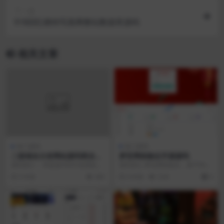
下一篇
918回忆模特写真网整站数据库源码
相关文章
热门源码
热门源码
二级域名分发网站源码商业版
梦亚网络验证开源源码
全开源
源码简介： 本套源代码可设置收费
源码简介 梦亚网络验证，基于think
用，有充值接口，域名接口配置自
php6.0+Bootstrap开发而成！...
5 年前
365
4 年前
3.5K
0
行研究。
VIP
VIP