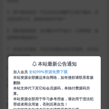
理培训
5、用户级别设定：可以在后台调整平台用户级别，灵
活的运营方式，精准扶持种子用户
6、团队数据报表：会员数UV/PV统计，订单明细，收
益明细等数据统计
7、自动打款系统：平台可设置自动打开系统，也可以
设置手动转账
本站最新公告通知
8、订单自动同步：平台内订单自动同步
全站99%资源免费下载
加入会员
本站资源全部搬运来自网络，如有侵权请联系客服
9、多端数据互通：多平台(淘宝、京东、拼多多)数据抓
删除
取，自动更新
本站支持代下其它站会员源码，单独付费源码另
算。
10、超级搜索：APP里搜索覆盖全网商品或输入商品标
本站资源全部用于学习参考用途，请勿用于违法犯
罪或者商业用途，否则后果自负！
题链接或口令可实现自动查券