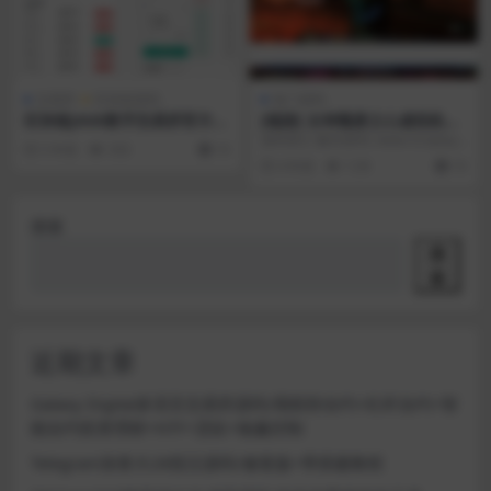
交易所
区块链源码
热门源码
区块链JAVA数字交易所官方商
[端游] 女神颓废之心虚拟机镜
业版开发级全套三端纯源码
像一键服务端+配套客户端+全
源码简介 解压密码: www.523play.c
5 年前
353
10
套修改工具
om 这是多年前的一款网游，早就...
4 年前
1.5K
10
搜索
搜
索
近期文章
Galaxy Digital多语言交易所源码/期权秒合约+杠杆合约+智
能合约投资理财+NTF+贷款+输赢控制
Telegram加拿大28投注源码/修复版+带搭建教程