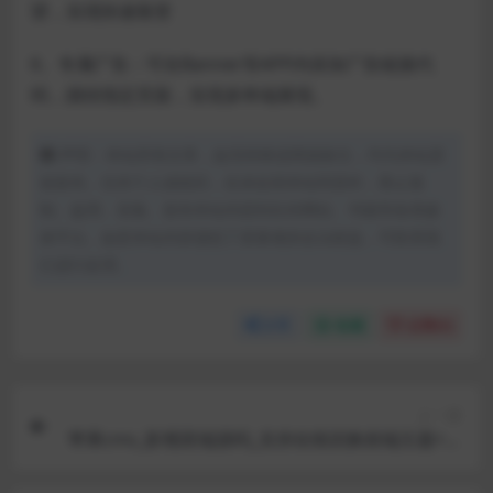
望，实现快速裂变
6、专属广告：可在Banner等APP内添加广告链接代
码，跳转指定页面，实现多终端展现。
声明：本站所有文章，如无特殊说明或标注，均为本站原
创发布。任何个人或组织，在未征得本站同意时，禁止复
制、盗用、采集、发布本站内容到任何网站、书籍等各类媒
体平台。如若本站内容侵犯了原著者的合法权益，可联系我
们进行处理。
分享
收藏
点赞(
0
)
上一篇
苹果cms_影视双端源码_支持在线切换前端主题+安
装教程文档