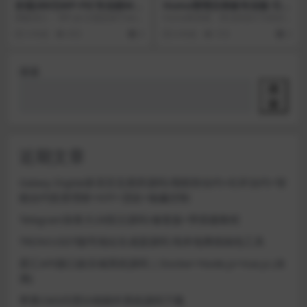
价值289元WP-PIC专业级WP
Huma管理仪表板专业版-引导
图片主题模板
4管理模板
模板简介： WP-pic主题是基于wor
Huma将美观，简洁的设计与良好
dpress开源程序开发的成品模板，
的代码质量以及对细节的关注相结
5 年前
872
0
6 年前
572
2
目前...
合，并输出专业编码...
搜索
搜
索
近期文章
Galaxy Digital多语言交易所源码/期权秒合约+杠杆合约+智
能合约投资理财+NTF+贷款+输赢控制
Telegram加拿大28投注源码/修复版+带搭建教程
TRON/USDT靓号地址生成器源码 纯本地离线钱包工具
星汇API接口娱乐城系统源码 | Docker+Node.js+Vue.js (未
测)
苹果CMS代理分销插件系统源码下载