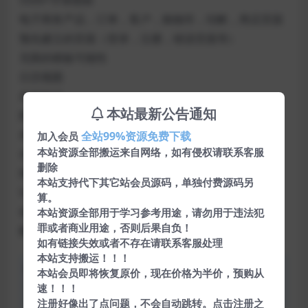
5500+字体图标
电子商务产品，订单，客户，购物车，结帐，商店页面
预先建立的页面（登录，注册，错误页面等）
无限的模板可能性
日历视图
表格验证
本站最新公告通知
图库，维护，定价，即将推出和常见问题解答页面
表格蒙版插件
全站99%资源免费下载
加入会员
本站资源全部搬运来自网络，如有侵权请联系客服
谷歌地图
删除
拖放区文件上传
本站支持代下其它站会员源码，单独付费源码另
Summernote编辑器
算。
创意灵活的图表（7个图表库）
本站资源全部用于学习参考用途，请勿用于违法犯
罪或者商业用途，否则后果自负！
数据表
如有链接失效或者不存在请联系客服处理
本站支持搬运！！！
声明：本站所有文章，如无特殊说明或标注，均为本站原
本站会员即将恢复原价，现在价格为半价，预购从
创发布。任何个人或组织，在未征得本站同意时，禁止复
速！！！
注册好像出了点问题，不会自动跳转。点击注册之
制、盗用、采集、发布本站内容到任何网站、书籍等各类媒