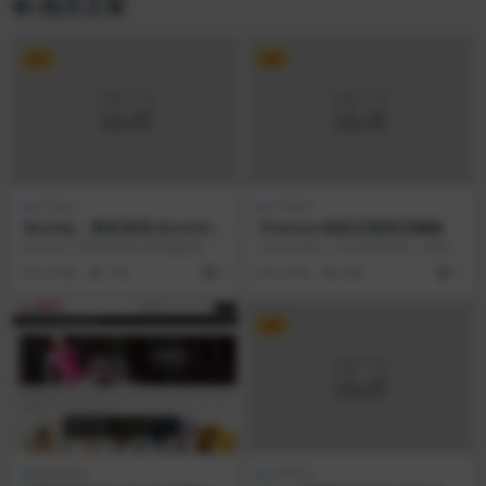
相关文章
VIP
VIP
HTML5
HTML5
Busing – 商务咨询 Bootstra
Thamza-响应式登录页模板
p 5 模板
Busing – 商务咨询引导5模板是一
Thamza是一个启动登录页，响应
个功能强大，功能广泛，现代化的
迅速，易于定制的现代创业登录页
6 年前
354
3
6 年前
980
1
引导5模板...
模板，附带9个H...
VIP
模板插件
HTML5