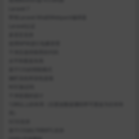
使用Bootstrap 4.5.0内置
Laravel 7
带有Laravel Mix的Webpack编译器
Laravel认证
多语言支持
使用NPM进行包裹管理
干净且值得推荐的代码
水平和垂直布局
基于CSS的明暗模式
侧栏浅色和深色选项
W3C验证码
干净直观的设计
12种以上的布局（仅更改数据属性即可更改为任何布
局）
SCSS支持
基于CSS的LTR和RTL支持