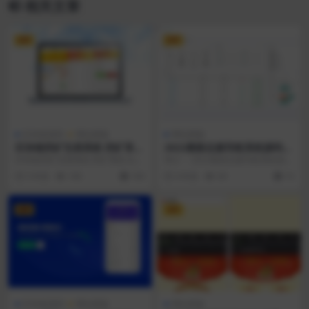
相关文章
VIP
VIP
区块链源码
网站模版
网站模版
区块链挖矿交易系统 挖矿系统
2022最新总裁导航系统源码全
比特币虚拟币交易
开源版本下载
区块链挖矿交易系统 挖矿系统 比特
简介： 2022最新总裁导航系统源码
币虚拟币交易
全开源版本下载 总裁导航系统2022
5 年前
165
100
4 年前
69
10
最新开源...
VIP
VIP
区块链源码
网站模版
网站模版