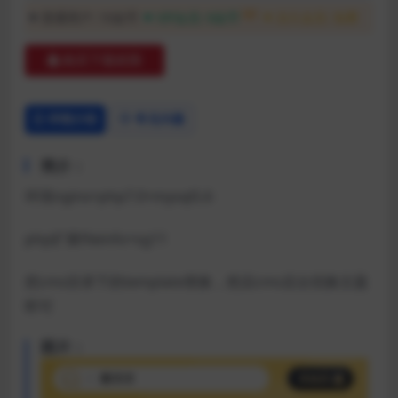
8折
普通用户:
10金币
VIP会员:
8金币
永久会员:
免费
购买下载权限
详情介绍
常见问题
简介：
环境nginx+php7.0+mysql5.6
php扩展fileinfo+sg11
把cms目录下的template替换，然后cms后台切换主题
即可
图片：