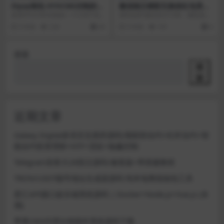
Ztpay钱包 XYHCMS仿制的U
微信独立精彩互换抢红包系统
SDT充提币接口官网 –
源码ThinkPHP开源版
使用XYHCMS仿制的一个USDT充
源码说明 微信支付10块，随机抢红
提币接口官网
包到账1-100块，这就是精彩互换抢
5 年前
233
20
5 年前
101
6
红包模式，...
搜索
搜
索
近期文章
Galaxy Digital多语言交易所源码/期权秒合约+杠杆合约+智
能合约投资理财+NTF+贷款+输赢控制
Telegram加拿大28投注源码/修复版+带搭建教程
TRON/USDT靓号地址生成器源码 纯本地离线钱包工具
星汇API接口娱乐城系统源码 | Docker+Node.js+Vue.js (未
测)
苹果CMS代理分销插件系统源码下载