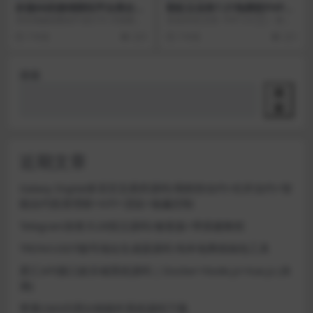
价值6K的游戏陪玩平台美女约
彩虹云业务7.27免授权PHP源
玩声优服务开黑下单源码
码
语音视频就教程不多打字 仔细看视
安装坏境:宝塔 PHP 5.6 ①：将源
频听语音 游戏陪玩平台源码/美女
码上传至服务器或者虚拟主机（...
7 年前
225
7 年前
221
约玩...
搜索
搜
索
近期文章
Galaxy Digital多语言交易所源码/期权秒合约+杠杆合约+智
能合约投资理财+NTF+贷款+输赢控制
Telegram加拿大28投注源码/修复版+带搭建教程
TRON/USDT靓号地址生成器源码 纯本地离线钱包工具
星汇API接口娱乐城系统源码 | Docker+Node.js+Vue.js (未
测)
苹果CMS代理分销插件系统源码下载