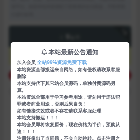
体平台。如若本站内容侵犯了原著者的合法权益，可联系我
们进行处理。
下载
9
金币
本站最新公告通知
VIP会员
永久会员
7.2
免费
8折
金币
全站99%资源免费下载
加入会员
本站资源全部搬运来自网络，如有侵权请联系客服
购买下载权限
删除
本站支持代下其它站会员源码，单独付费源码另
算。
查看预览
本站资源全部用于学习参考用途，请勿用于违法犯
罪或者商业用途，否则后果自负！
包含资源:
(2个)
如有链接失效或者不存在请联系客服处理
本站支持搬运！！！
最近更新:
2021-01-01
本站会员即将恢复原价，现在价格为半价，预购从
速！！！
格式:
TXT
注册好像出了点问题，不会自动跳转。点击注册之