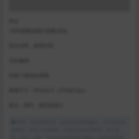
特点
100%插图由我们创建/优化
层次分明，条理分明
与Xd兼容
30多个移动应屏幕
屏幕尺寸：iPhone X（375x812px）
简洁、简约、现代的设计
声明：本站所有文章，如无特殊说明或标注，均为本站原
创发布。任何个人或组织，在未征得本站同意时，禁止复
制、盗用、采集、发布本站内容到任何网站、书籍等各类媒