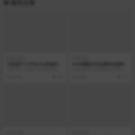
相关文章
网站源码
网站源码
大型房产门户08cms单城市商
2018最新仿互站源码交易网源
业版V8.4(带升级补丁),带手机
码，内置多套模板
大型房产门户08cms单城市商业版V
本源码是本人之前在其他人手中买
独家放送,去除后门优化响应
8.4(带升级补丁)，带手机独家放
来的，现在免费分享给大家学习之
6 年前
263
8 年前
273
送，去除后...
用 演示地址http...
网站源码
网站源码