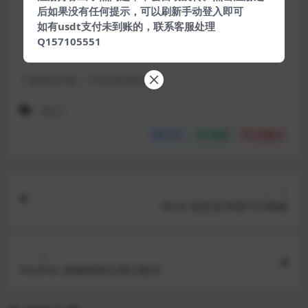
后如果没有任何提示，可以刷新手动登入即可
大小:
1KB
如有usdt支付未到账的，联系客服处理
Q157105551
来源:
站外采集
下载遇到问题？可联系客服或反馈
预订
分享
收藏
点赞(
0
)
上一篇
iNine-创意多用途PSD模板
下一篇
FIndPet-宠物领养应用UI套件