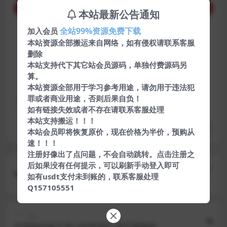
购买下载权限
本站最新公告通知
全站99%资源免费下载
加入会员
包含资源:
(1个)
本站资源全部搬运来自网络，如有侵权请联系客服
删除
最近更新:
2022-12-01
本站支持代下其它站会员源码，单独付费源码另
算。
开发语言:
HTML
本站资源全部用于学习参考用途，请勿用于违法犯
罪或者商业用途，否则后果自负！
下载遇到问题？可联系客服或反馈
如有链接失效或者不存在请联系客服处理
本站支持搬运！！！
分享
收藏
点赞(
0
)
本站会员即将恢复原价，现在价格为半价，预购从
速！！！
注册好像出了点问题，不会自动跳转。点击注册之
后如果没有任何提示，可以刷新手动登入即可
上一篇
如有usdt支付未到账的，联系客服处理
精品整站WordPress自适应美女写真网站源码/美图
Q157105551
整站源码带数据/安装即可运营
下一篇
价值8k的电子书小程序源码_附完整教程