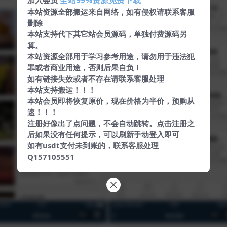
本站资源全部搬运来自网络，如有侵权请联系客服
删除
本站支持代下其它站会员源码，单独付费源码另
算。
本站资源全部用于学习参考用途，请勿用于违法犯
罪或者商业用途，否则后果自负！
如有链接失效或者不存在请联系客服处理
本站支持搬运！！！
本站会员即将恢复原价，现在价格为半价，预购从
速！！！
注册好像出了点问题，不会自动跳转。点击注册之
后如果没有任何提示，可以刷新手动登入即可
如有usdt支付未到账的，联系客服处理
Q157105551