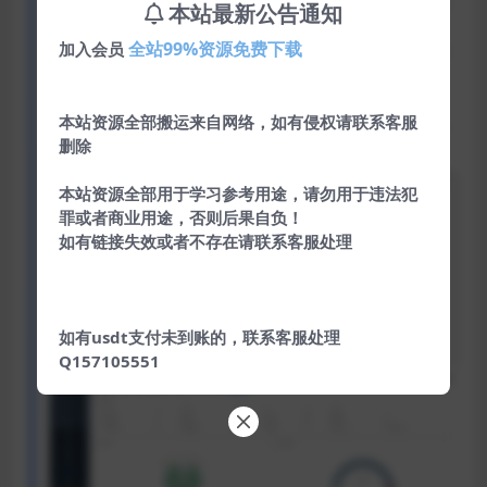
本站最新公告通知
全站99%资源免费下载
加入会员
本站资源全部搬运来自网络，如有侵权请联系客服
删除
本站资源全部用于学习参考用途，请勿用于违法犯
罪或者商业用途，否则后果自负！
如有链接失效或者不存在请联系客服处理
如有usdt支付未到账的，联系客服处理
Q157105551