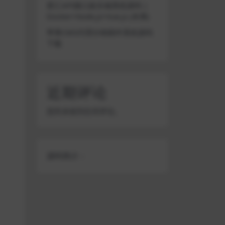
星汇API接口娱乐城系统源码 |
Docker+Node.js+Vue.js (未测)
苹果CMS代理分销插件系统源码
下载
近期评论
您尚未收到任何评论。
源码简介：