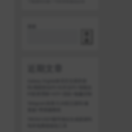
下载遇到问题？可联系客服或反馈
搜索
搜
索
近期文章
Galaxy Digital多语言交易所源
码/期权秒合约+杠杆合约+智能合
约投资理财+NTF+贷款+输赢控制
Telegram加拿大28投注源码/修
复版+带搭建教程
TRON/USDT靓号地址生成器源码
纯本地离线钱包工具