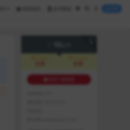
源码
棋牌源码
技术教程
登录
下载
10
金币
VIP会员
永久会员
免费
免费
购买下载权限
包含资源:
(1个)
最近更新:
2024-07-06
开发语言:
默认密码:
www.qiyuan7.com