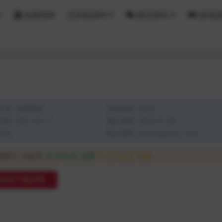
金融理财
区块链源码
微信源码
游戏
分类:
亲测资源
浏览热度: (693)
间: 2021-05-17
最近更新: 2024-07-06
语言:
默认密码: www.qiyuan7.com
通用户:
10金币
VIP会员:
免费
永久会员:
免费
购买下载权限