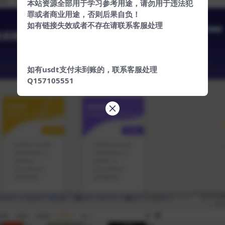
本站资源全部用于学习参考用途，请勿用于违法犯
罪或者商业用途，否则后果自负！
如有链接失效或者不存在请联系客服处理
如有usdt支付未到账的，联系客服处理
Q157105551