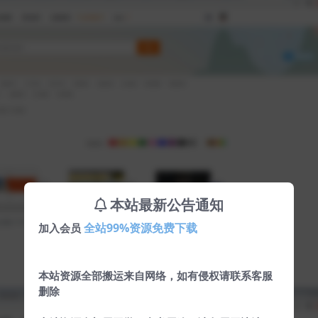
本站最新公告通知
全站99%资源免费下载
加入会员
本站资源全部搬运来自网络，如有侵权请联系客服
删除