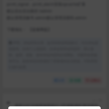
pcntl_signal，pcntl_alarm安装opcache扩展
默认后台后台路径 /admin
默认管理员账号 admin默认管理员密码 admin
下载地址：
【蓝奏网盘】
声明：本站所有文章，如无特殊说明或标注，均为本站原
创发布。任何个人或组织，在未征得本站同意时，禁止复
制、盗用、采集、发布本站内容到任何网站、书籍等各类媒
体平台。如若本站内容侵犯了原著者的合法权益，可联系我
们进行处理。
分享
收藏
点赞(
0
)
上一篇
最新云EC在线商城系统V1.3开源版源码 附详细安装