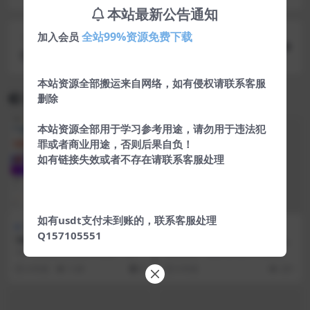
教程
本站最新公告通知
全站99%资源免费下载
加入会员
下一篇
全新免费Typecho程序 VOID主题V3.40版源码分享
本站资源全部搬运来自网络，如有侵权请联系客服
相关文章
删除
本站资源全部用于学习参考用途，请勿用于违法犯
罪或者商业用途，否则后果自负！
如有链接失效或者不存在请联系客服处理
如有usdt支付未到账的，联系客服处理
热门源码
热门源码
Q157105551
74cms骑士人才招聘系统源码
LsNAV最新精仿技术导航网完
SE版 v3.16.0
整版整站源码
74cms骑士人才招聘系统是一项基
适用范围：最新精仿技术导航网完
于PHP+MYSQL为核心开发的一套
整版整站源码 演示地址：(以截图为
4 年前
1.4K
0
6 年前
201
免费 + ...
准) ...