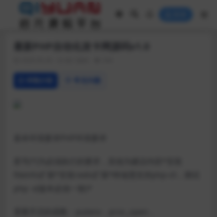
登录
最新PHP自动化发卡网源码v1.0
2020-05-30
热门源码
304
详情介绍
常见问题
基本环境要求PHP环境要求
星号(*)为必须执行的要求，其他为建议内容*安装
fileinfo扩展*安装redis扩展*终端需支持php-cli，测试
php -v(版本必须一致)*
需要开启的函数：putenv，proc_open，