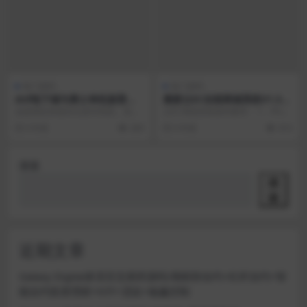
热门源码
热门源码
dnf地下城与勇士单机版普雷
最新云EC在线商城系统V1.3开
第三版觉醒金币融合版GM
源版源码 附详细安装教程
这是我在其他论坛花50买的。其实
云EC系统安装基本要求： 1、PHP
昨天晚上看到过这个标题的帖子，
5.5版本以上，推荐PHP7.0 2、MY
6 年前
269
6 年前
414
但他设了20的权限...
S...
搜索
搜
索
近期文章
Galaxy Digital多语言交易所源码/期权秒合约+杠杆合约+智
能合约投资理财+NTF+贷款+输赢控制