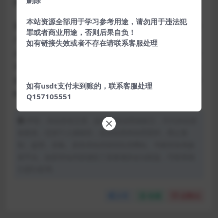
删除
推广系统
本站资源全部用于学习参考用途，请勿用于违法犯
首页任务接单，主要分为抖音和快手任务关注点赞，用
罪或者商业用途，否则后果自负！
户可以领取符合要求的任务，复制任务打开app关注和
如有链接失效或者不存在请联系客服处理
点赞，截图提交，后台审核通过后即可领取佣金，根据
不同的等级每天领取的任务个数和单价都不一样，后台
设置，还可以通过海报推广好友，获取推广的返佣，同
如有usdt支付未到账的，联系客服处理
时还可以领取推广下线的任务返利
Q157105551
声明：本站所有文章，如无特殊说明或标注，均为本站原
创发布。任何个人或组织，在未征得本站同意时，禁止复
制、盗用、采集、发布本站内容到任何网站、书籍等各类媒
体平台。如若本站内容侵犯了原著者的合法权益，可联系我
们进行处理。
分享
收藏
点赞(
0
)