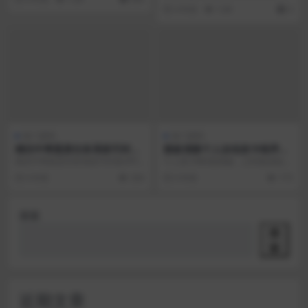
模板 该模板外售价5999 改进后修
4 年前
1.6K
0
复已知的B...
热门源码
热门源码
精仿牛帮悬赏任务系统可封装
新款清新个人自动发卡程序独
APP
家分享
精仿牛帮悬赏任务系统可封装APP
个人发卡网4套模板，已经集成各类
商家放单，用户接单。必备神器！
主流支付程序及码支付，程序无
6 年前
334
6 年前
175
自己开台子 安装...
错，测试完美无错，支...
搜索
搜
索
近期文章