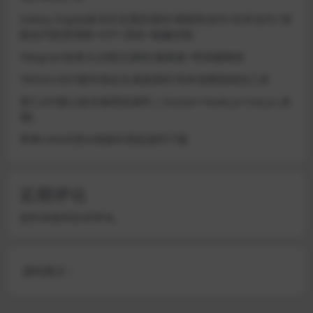
Galaxy Digital多语言交易所源码/期权秒合约+杠杆合约+智
能合约投资理财+NTF+贷款+输赢控制
Telegram加拿大28投注源码/修复版+带搭建教程
TRON/USDT靓号地址生成器源码 纯本地离线钱包工具
星汇API接口娱乐城系统源码 | Docker+Node.js+Vue.js (未
测)
苹果CMS代理分销插件系统源码下载
近期评论
您尚未收到任何评论。
源码简介：