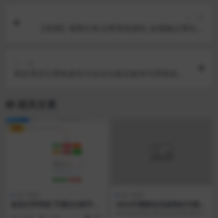
上一篇
【亲测】喵赞任务点赞系统源码_短视频点赞任务
完美运行
下一篇
风吹雪支付系统易支付去后台验证版本代理系统个
人易支付完整100%可运行网站源码
相关文章
VIP
热门源码
热门源码
短信云呼系统 可通过Q查手机
2022年最新改良版彩虹代刷知
号等 建议收藏本站防止迷路！
识付费模板系统
本系统是彩虹系统改良版源码附N
4 年前
1.6K
300