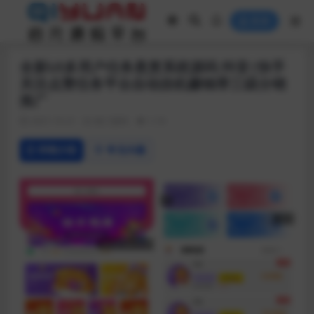
登录
全新UI多用户任务悬赏系统源码 抖音|快手
关注点赞任务平台自动挂机赚钱带三级分销
推广
2021-10-21
热门源码
1.1K
详情介绍
常见问题