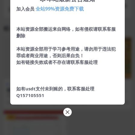
下一篇
全站99%资源免费下载
加入会员
最新WordPress主题ripro 6.3完美PJ版
相关文章
本站资源全部搬运来自网络，如有侵权请联系客服
删除
本站资源全部用于学习参考用途，请勿用于违法犯
罪或者商业用途，否则后果自负！
如有链接失效或者不存在请联系客服处理
热门源码
热门源码
如有usdt支付未到账的，联系客服处理
最新PHP发卡网V6.0版系统源
【服务器打包】最新极速骰宝
码可用版 自动发卡 卡密寄售
运营级源码 已对接码支付 完
Q157105551
最新PHP发卡网V6.0版系统源码可
源码简介： 这个源码是在服务器上
功能 开源版
整无错可运营
用版，文件代码全解密明文，自动
直接打包的，完整无错可运营。 支
6 年前
219
5 年前
508
发卡，卡密寄售...
付已改到码支付（...
VIP