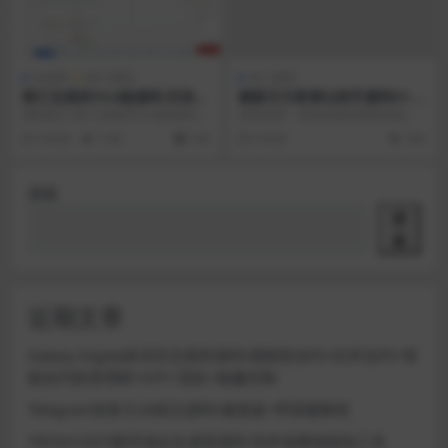
交易所
热门源码
热门源码
富汇交易所V3.0版源码 区块链
最新天方夜谭云助手源码V1.2
证券股票 期货交易所 虚拟交
完全开源版
源码简介 富汇交易所V3.0版源码/区
安装说明：请先安装终端再安装云
易 代理系统源码
块链 证券股票/期货交易所/虚拟交
助手。 安装前请看说明，爱看不
4 年前
1.9K
128
6 年前
304
易/代理...
看，不看就算。 该程...
搜索
搜
索
近期文章
Galaxy Digital多语言交易所源码/期权秒合约+杠杆合约+智
能合约投资理财+NTF+贷款+输赢控制
Telegram加拿大28投注源码/修复版+带搭建教程
TRON/USDT靓号地址生成器源码 纯本地离线钱包工具