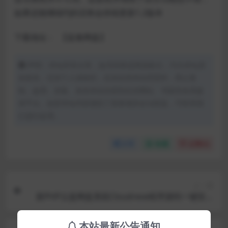
如果还能继续PJ的话将会持续更新1.2版本
下载地址：
【蓝奏网盘】
声明：本站所有文章，如无特殊说明或标注，均为本站原
创发布。任何个人或组织，在未征得本站同意时，禁止复
制、盗用、采集、发布本站内容到任何网站、书籍等各类媒
体平台。如若本站内容侵犯了原著者的合法权益，可联系我
们进行处理。
分享
收藏
点赞(
0
)
上一篇
新PHP云盘网盘系统Cloudreve程序源码一键安装
版+可对接多家云存储网盘
本站最新公告通知