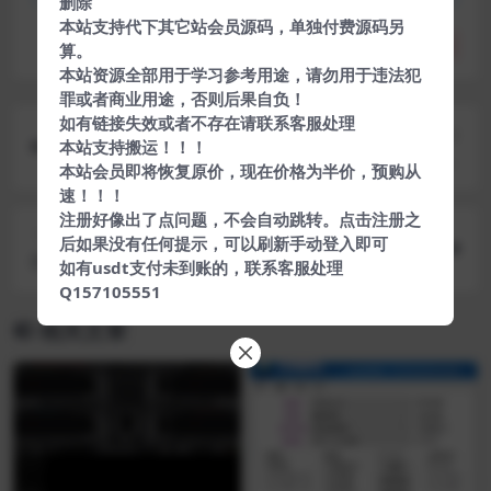
删除
本站支持代下其它站会员源码，单独付费源码另
分享
收藏
点赞(
0
)
算。
本站资源全部用于学习参考用途，请勿用于违法犯
罪或者商业用途，否则后果自负！
如有链接失效或者不存在请联系客服处理
上一篇
本站支持搬运！！！
【风云3D】手游源码+Linux手工端+物品后台+文字
本站会员即将恢复原价，现在价格为半价，预购从
教程+亲测
速！！！
注册好像出了点问题，不会自动跳转。点击注册之
下一篇
后如果没有任何提示，可以刷新手动登入即可
仿花生小说蓝色小说网站导航引流网站源码 带手机
如有usdt支付未到账的，联系客服处理
版
Q157105551
相关文章