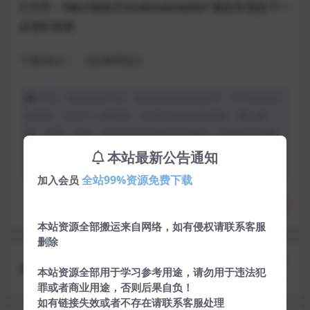
2.打开：http://域名/CloudreveInstaller/ 满足环境后下一
步进行安装
下载地址：
【蓝奏网盘】
声明：本站所有文章，如无特殊说明或标注，均为本站原
创发布。任何个人或组织，在未征得本站同意时，禁止复
制、盗用、采集、发布本站内容到任何网站、书籍等各类媒
体平台。如若本站内容侵犯了原著者的合法权益，可联系我
本站最新公告通知
们进行处理。
全站99%资源免费下载
加入会员
分享
收藏
点赞(
0
)
本站资源全部搬运来自网络，如有侵权请联系客服
删除
上一篇
本站资源全部用于学习参考用途，请勿用于违法犯
最新香程互赞宝程序源码免授权 PHP互赞引流系统
罪或者商业用途，否则后果自负！
源码
如有链接失效或者不存在请联系客服处理