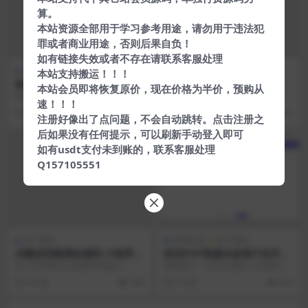
算。
本站资源全部用于学习参考用途，请勿用于违法犯
罪或者商业用途，否则后果自负！
如有链接失效或者不存在请联系客服处理
热门源码
热门源码
本站支持搬运！！！
柚子黑卡城市社交电商小程序
抖音微博火山快手皮皮虾微视
本站会员即将恢复原价，现在价格为半价，预购从
V4.3.2原版模块打包+小程序
去水印附源码
柚子黑卡是一款功能非常强大的推
抖音微博火山快手皮皮虾微视去水
速！！！
广促销营销插件商城小程序，满足
印源码 php几都没有关系 下载地
6 年前
186
6 年前
261
各大商家的产品促销需...
址： ...
注册好像出了点问题，不会自动跳转。点击注册之
后如果没有任何提示，可以刷新手动登入即可
如有usdt支付未到账的，联系客服处理
Q157105551
热门源码
亲测资源
热门源码
仿微信导航网站源码 小程序商
辰光PHP客服tb多商户全开源
店商城系统 PHPCMS
V3.1版【站长亲测】
本小程序商店可直接扫码进入。小
源码简介： 非常完整的一套源码，
程序可以通过扫描二维码 二维码或
现在我自己也在用，喜欢的可以试
6 年前
258
5 年前
654
是搜一搜，就能立即...
试 视频教程 购买...