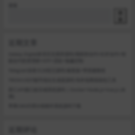
搜索
搜
索
近期文章
Galaxy Digital多语言交易所源码/期权秒合约+杠杆合约+智
能合约投资理财+NTF+贷款+输赢控制
Telegram加拿大28投注源码/修复版+带搭建教程
TRON/USDT靓号地址生成器源码 纯本地离线钱包工具
星汇API接口娱乐城系统源码 | Docker+Node.js+Vue.js (未
测)
苹果CMS代理分销插件系统源码下载
近期评论