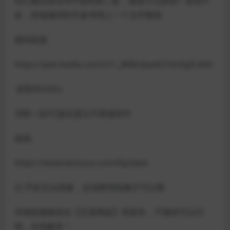
你们要的原生APP源码第二套，修改方式跟第一套差不
多，前端编译软件参考我上一个文件教程
源码链接
https://pan.baidu.com/s/1_JNlIknJxaACC5LDglCxNA
提取码:626u
另附一款PC版百度云不限速软件
链接:
https://www.lanzoux.com/i5p3akd
注:手机无法搭建，必须要用电脑才可以哦
详细搭建教程在【百度网盘】里面有，不懂得可以问
我，在线解答！