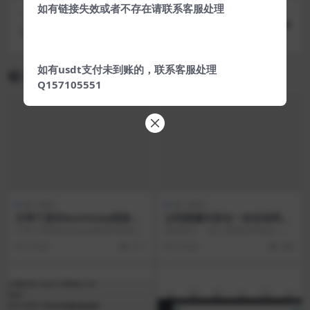
如有链接失效或者不存在请联系客服处理
下一篇
个人原创Typecho主题Cupid
如有usdt支付未到账的，联系客服处理
相关文章
Q157105551
热门源码
热门源码
分享个原生bootstarp框架开
云码星糖付多合一全自动码
发的监控平台系统
商，商户，代理，支付一体系
分享个原生bootstarp框架开发的监
源码简介： 这个东西去年给过一些
统完整数据源码
控平台系统 源码基于软件Api对接
人看，也送过几个朋友，这个东西
6 年前
217
5 年前
488
操作...
也是我一会会员在很...