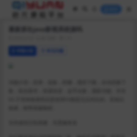
登录
最新原生java影视系统源码
2020-02-20
热门源码
176
详情介绍
常见问题
功能介绍：投屏，选集，秒播，缓存下载，自动切换下
集，双击暂停，快退快进，金币兑换，观影功能。并非
h5 不管体验感觉还是使用h5都是无法对比的。安装比
较难，附带搭建教程。
支持虚拟主机搭建，无需服务器