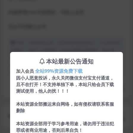
内接苹果cms卡密系统，可线上运营
后台可对接公众号
声明：本站所有文章，如无特殊说明或标注，均为本站原
创发布。任何个人或组织，在未征得本站同意时，禁止复
制、盗用、采集、发布本站内容到任何网站、书籍等各类媒
本站最新公告通知
体平台。如若本站内容侵犯了原著者的合法权益，可联系我
全站99%资源免费下载
加入会员
们进行处理。
因小人恶意投诉，永久关闭微信支付宝支付通道，
且不在打开！不支持单独下单，本站只给会员下载
分享
收藏
点赞(
0
)
测试使用，他人勿扰！！！
本站资源全部搬运来自网络，如有侵权请联系客服
删除
上一篇
新版代刷社区源码(云商城1.0)
本站资源全部用于学习参考用途，请勿用于违法犯
罪或者商业用途，否则后果自负！