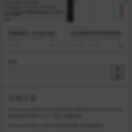
热门源码
热门源码
【独家修复】GM后台包站系
2022新版手机软件库游戏库系
统+码支付+代理系统+优化版
统源码+安装教程
源码简介： 不含游戏源码，游戏为
2022新版手机软件库游戏库系统源
管理后台+84款某站GM游戏
对接其他站的，非自身所有 之前论
码，软件下载系统安装教程 带卡密
5 年前
1.2K
4 年前
1.3K
0
坛有人发过一个残...
功能,功能比较...
搜索
搜
索
近期文章
Galaxy Digital多语言交易所源码/期权秒合约+杠杆合约+智
能合约投资理财+NTF+贷款+输赢控制
Telegram加拿大28投注源码/修复版+带搭建教程