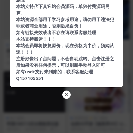
本站支持代下其它站会员源码，单独付费源码另
算。
本站资源全部用于学习参考用途，请勿用于违法犯
罪或者商业用途，否则后果自负！
如有链接失效或者不存在请联系客服处理
本站支持搬运！！！
本站会员即将恢复原价，现在价格为半价，预购从
热门源码
影视源码
热门源码
新UI界面Thinkphp霸屏天下
千月影视全新改版影视app系
速！！！
微信抖音快手关注点赞任务平
统-支持投屏-二开美化版
源码介绍： 抖音点赞、关注赚钱平
7.8.2(当前版本)： 1.修复分享二维
注册好像出了点问题，不会自动跳转。点击注册之
台源码
台，帮助短视频网红们提高人气，
码接口 2.对接最新直接网关，码支
6 年前
201
5 年前
2.5K
0
后如果没有任何提示，可以刷新手动登入即可
后台发布关注点赞任...
付 ...
如有usdt支付未到账的，联系客服处理
Q157105551
热门源码
亲测资源
热门源码
帝国CMS7.5后台模板美化版
仙侠H5手游【修真界H5】Lin
ux手工服务端+GM授权后台
源码简介： 会员留言要的，看了下
源码简介： 总后台http://Ip/xzj.ph