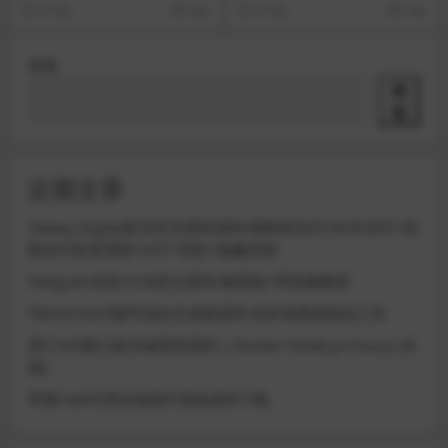
【站长亲测】
对方站要500多，我花了我30大洋
p GM码 qcym...
5 年前
366
5 年前
548
从特殊途径搞过...
搜索
搜
索
近期文章
Galaxy Digital多语言交易所源码/期权秒合约+杠杆合约+智
能合约投资理财+NTF+贷款+输赢控制
Telegram加拿大28投注源码/修复版+带搭建教程
TRON/USDT靓号地址生成器源码 纯本地离线钱包工具
星汇API接口娱乐城系统源码 | Docker+Node.js+Vue.js (未
测)
苹果CMS代理分销插件系统源码下载