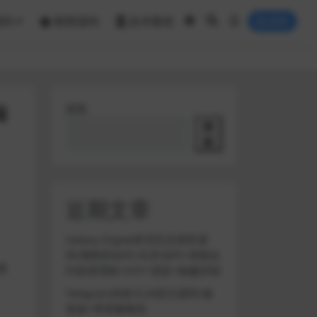
源码
棋牌源码
技术教程
登录
端
搜索
搜
索
近期文章
Galaxy Digital多语言交易所源
码/期权秒合约+杠杆合约+智能合
授
约投资理财+NTF+贷款+输赢控制
Telegram加拿大28投注源码/修
复版+带搭建教程