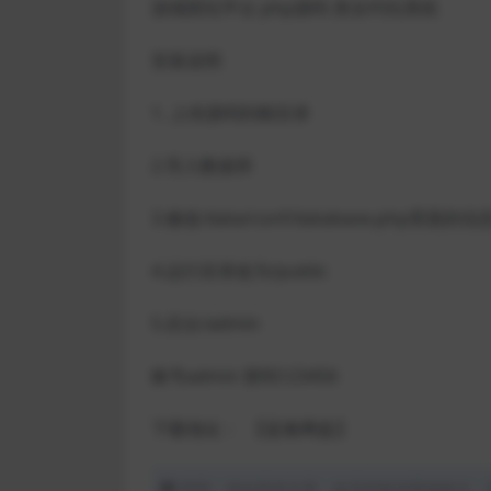
游戏陪玩平台 php源码 美女约玩系统
安装说明
1. 上传源码到根目录
2.导入数据库
3.修改/data/conf/database.php里面的信
4.运行目录改为/public
5.后台/admin
账号admin 密码123456
下载地址：
【蓝奏网盘】
声明：本站所有文章，如无特殊说明或标注，