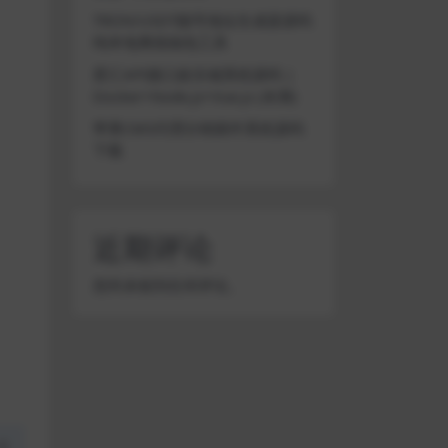
TRON/USDT靓号地址生成器源码
纯本地离线钱包工具
星汇API接口娱乐城系统源码 |
Docker+Node.js+Vue.js (未测)
苹果CMS代理分销插件系统源码
下载
近期评论
您尚未收到任何评论。
盗