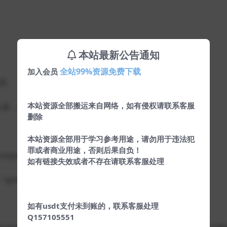
本站最新公告通知
全站99%资源免费下载
加入会员
程序。
本站资源全部搬运来自网络，如有侵权请联系客服
需要修改config/app.php文件：
删除
本站资源全部用于学习参考用途，请勿用于违法犯
罪或者商业用途，否则后果自负！
 ‘index/view/pub/404.html’,
如有链接失效或者不存在请联系客服处理
 ‘tpl/think_exception.tpl’,
如有usdt支付未到账的，联系客服处理
Q157105551