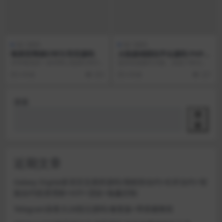
热门源码
热门源码
唯美官网倒计时引导页源码
火热游戏陪玩平台源码 PHP游
戏陪玩平台源码 美女约玩系统
非常唯美的一款官网上线倒计时HT
提供在线聊天功能，在线下单功
WAP手机端自适应
ML源码。有喜欢的去自行修改丢到
能，手机支持WAP，公众号，并可
6 年前
253
6 年前
227
空间即可 下载地...
以封装成APP。源代...
搜索
搜
索
近期文章
Galaxy Digital多语言交易所源码/期权秒合约+杠杆合约+智
能合约投资理财+NTF+贷款+输赢控制
Telegram加拿大28投注源码/修复版+带搭建教程