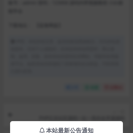
账号：admin 密码：123456 源码内带视频教程 小白都
能学会
下载地址：
【蓝奏网盘】
声明：本站所有文章，如无特殊说明或标注，均为本站原
创发布。任何个人或组织，在未征得本站同意时，禁止复
制、盗用、采集、发布本站内容到任何网站、书籍等各类媒
体平台。如若本站内容侵犯了原著者的合法权益，可联系我
们进行处理。
分享
收藏
点赞(
0
)
上一篇
PHP亿乐社区源码一比一高仿全开源源码
本站最新公告通知