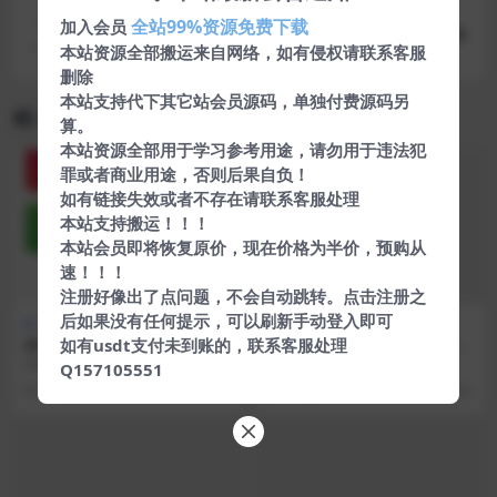
下一篇
全站99%资源免费下载
加入会员
一款强大好用的Chevereto图床程序,带安装教程
本站资源全部搬运来自网络，如有侵权请联系客服
删除
本站支持代下其它站会员源码，单独付费源码另
相关文章
算。
本站资源全部用于学习参考用途，请勿用于违法犯
罪或者商业用途，否则后果自负！
如有链接失效或者不存在请联系客服处理
本站支持搬运！！！
本站会员即将恢复原价，现在价格为半价，预购从
速！！！
注册好像出了点问题，不会自动跳转。点击注册之
后如果没有任何提示，可以刷新手动登入即可
热门源码
热门源码
如有usdt支付未到账的，联系客服处理
IOS免签封包，仿fir二开分发
emlog系统模版源码适用于资
平台源码
源网娱乐网教程网
源码简介： 一键IOS免签，支持在
emlog系统 模版原为：媒体范（美
Q157105551
线封装app分发 十二堂分享APP在
化版） 经过了一系列的改造 也经过
5 年前
493
6 年前
202
线IOS免...
了原创作者...