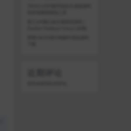
TRON/USDT靓号地址生成器源码
纯本地离线钱包工具
星汇API接口娱乐城系统源码 |
Docker+Node.js+Vue.js (未测)
苹果CMS代理分销插件系统源码
下载
近期评论
您尚未收到任何评论。
盗