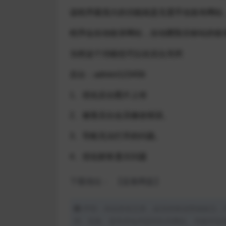
该程序最强大的功能就是无需手动发布网站
程序会自动收录网站，自动爬取目标站的收录
当然这个功能也可以在后台关闭
后台：admin/123456
1、优化后台图片上传
2、修复后台会员修改错误。
3、导航无法打开的问题。
4、优化财务显示问题
下载地址：
【蓝奏网盘】
声明：本站所有文章，如无特殊说明或标注，
用、采集、发布本站内容到任何网站、书籍等各