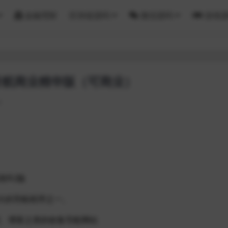
金融理财
区块链源码
微信源码
游戏
址导航商业精华版（可商业）
4
有RJ版
大的导航程序之一。
盟、博客之类的收集导航网站