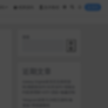
源码
棋牌源码
技术教程
登录
搜索
搜
索
近期文章
Galaxy Digital多语言交易所源
码/期权秒合约+杠杆合约+智能合
约投资理财+NTF+贷款+输赢控制
Telegram加拿大28投注源码/修
复版+带搭建教程