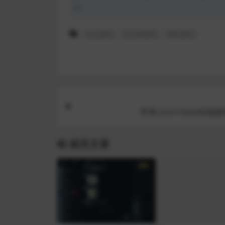
理。
php源码
启元资源网
网站源码
苹果cmsV10x在线视
相关文章