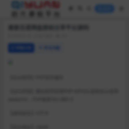
登录
最新百度网盘群组分享平台源码
2020-02-18
热门源码
295
详情介绍
常见问题
【后台程序】PHP语言编写
【运行环境】整站程序采用PHP+MYSQL架构后台使用
dedecms，PHP推荐为5.2和5.3
【源码语言】UTF-8
【后台地址】/dede