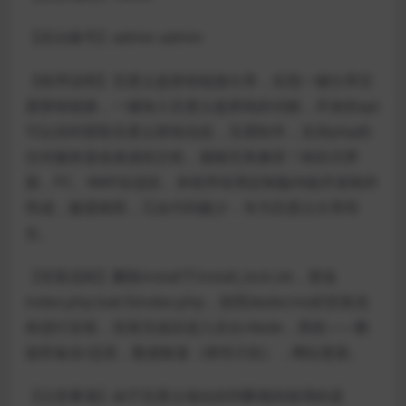
【后台账号】admin admin
【程序说明】百度云盘群组链接分享，实现一键分享百
度群组链接，一键加入百度云盘群组的功能，开发的api
可以实时获取百度云群组信息，无需软件，支持php的
任何服务器或者虚拟主机，都能完美兼容！响应式界
面，PC、WAP自适应。本程序采用定制版内核开发制作
而成，极度精简，冗余代码极少，专为百度云分享而
生。
【安装流程】删除install下install_lock.txt，更改
index.php.bak为index.php，按照dedecms的安装流
程进行安装，安装完成后进入后台/dede，系统——数
据库备份/还原，数据恢复（稍等片刻），网站更新。
【注意事项】由于百度云地址的判断规则使用的是