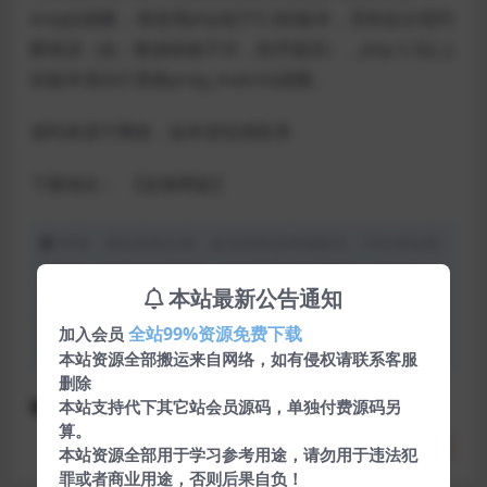
eregi()函数，请使用php低于5.3的版本，否则会出现判
断错误（如：数据校验不对，程序返回），php 5.3以上
的版本请自行替换preg_match()函数。
源码来源于网络，如有冒犯请联系
下载地址：
【蓝奏网盘】
声明：本站所有文章，如无特殊说明或标注，均为本站原
创发布。任何个人或组织，在未征得本站同意时，禁止复
本站最新公告通知
制、盗用、采集、发布本站内容到任何网站、书籍等各类媒
体平台。如若本站内容侵犯了原著者的合法权益，可联系我
全站99%资源免费下载
加入会员
们进行处理。
本站资源全部搬运来自网络，如有侵权请联系客服
删除
本站支持代下其它站会员源码，单独付费源码另
php源码
启元资源网
网站源码
算。
分享
收藏
点赞(
0
)
本站资源全部用于学习参考用途，请勿用于违法犯
罪或者商业用途，否则后果自负！