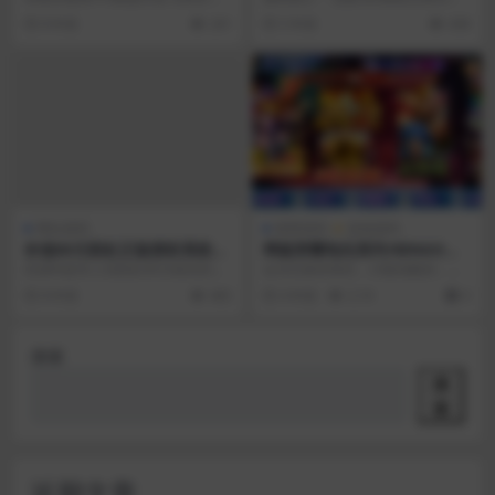
插件
无加密 无授权， 可以将微信收款
系统是个跨平台的开源软件，基于P
8 年前
241
5 年前
438
码，QQ收款...
HP+MYSQ...
网站源码
棋牌源码
游戏源码
价值80元彩虹正版授权系统源
网狐荣耀电玩系列/BINGO电
码
玩城完整组件
此源码是本人找彩虹80元钱买的正
会员互换得来的，UI挺炫酷的，带
版授权系统源码，无后全开源，不
现在热门的麻将胡了游戏。 内含游
8 年前
485
4 年前
2.1K
0
想玩了，丢你们了，...
戏：麻将胡了，跳...
搜索
搜
索
近期文章