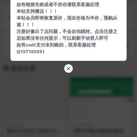
如有链接失效或者不存在请联系客服处理
本站支持搬运！！！
上一篇
本站会员即将恢复原价，现在价格为半价，预购从
最新聚合支付第三方第四方支付系统源码带搭建教
速！！！
程
注册好像出了点问题，不会自动跳转。点击注册之
后如果没有任何提示，可以刷新手动登入即可
下一篇
如有usdt支付未到账的，联系客服处理
一款在线听音乐源码
Q157105551
相关文章
网站源码
热门源码
微信支付宝QQ二维码三合一
优客365网址导航商业精华版
制作程序源码
1.1.6网站源码+三款模板+四款
本程序使用TP5框架开发 代码开源
源码简介： 优客365网站分类导航