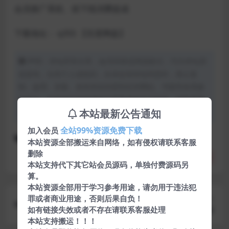
会员推广系统、按下线消费提成
下载地址： q355
【百度网盘】
声明：本站所有文章，如无特殊说明或标注，均为本站原
创发布。任何个人或组织，在未征得本站同意时，禁止复
制、盗用、采集、发布本站内容到任何网站、书籍等各类媒
体平台。如若本站内容侵犯了原著者的合法权益，可联系我
本站最新公告通知
们进行处理。
全站99%资源免费下载
加入会员
php源码
启元资源网
网站源码
本站资源全部搬运来自网络，如有侵权请联系客服
删除
分享
收藏
点赞(
0
)
本站支持代下其它站会员源码，单独付费源码另
算。
本站资源全部用于学习参考用途，请勿用于违法犯
罪或者商业用途，否则后果自负！
上一篇
如有链接失效或者不存在请联系客服处理
最新流量卡官网源码v2.6开源版本分享
本站支持搬运！！！