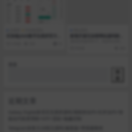
交易所
区块链源码
网站源码
区块链JAVA数字交易所官方商
影视开源无加密网站源码附Q
业版开发级全套三端纯源码
Q微信登陆
源码仅供参考学习，切勿非法用
5 年前
353
10
途，否则一切法律后果自行承担！
8 年前
203
特别说明：视频教程里...
搜索
搜
索
近期文章
Galaxy Digital多语言交易所源码/期权秒合约+杠杆合约+智
能合约投资理财+NTF+贷款+输赢控制
Telegram加拿大28投注源码/修复版+带搭建教程