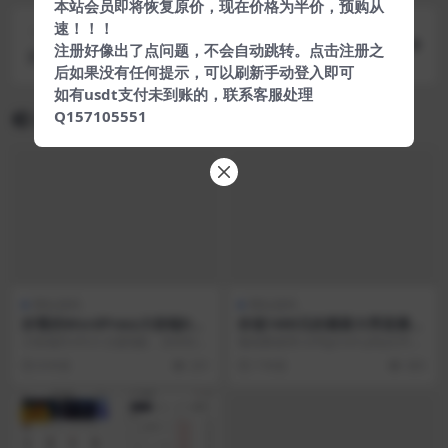
本站会员即将恢复原价，现在价格为半价，预购从
速！！！
下一篇
注册好像出了点问题，不会自动跳转。点击注册之
好看的HYBBS程序极品论坛模板带插件
后如果没有任何提示，可以刷新手动登入即可
如有usdt支付未到账的，联系客服处理
Q157105551
相关文章
网站源码
网站源码
好看的WordPress大前端DU
价值1400元的最新大秀直播网
X5.0主题PJ版分享
站源码全套
大前端DUX5.0 主题RJ版，支持百度
修改数据库config/conn.php文件，
熊掌号，文章实时推送原创保护去
上传程序至网站根目录，域名/ins...
8 年前
231
7 年前
305
除授权限制...
VIP