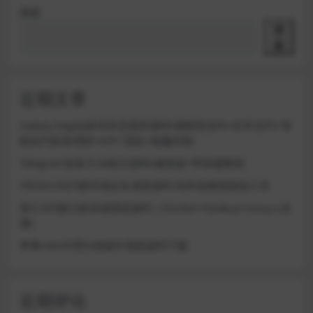
搜索
搜
索
近期文章
Galaxy Digital多语言交易所源码/期权秒合约+杠杆合约+智
能合约投资理财+NTF+贷款+输赢控制
Telegram加拿大28投注源码/修复版+带搭建教程
TRON/USDT靓号地址生成器源码 纯本地离线钱包工具
星汇API接口娱乐城系统源码 | Docker+Node.js+Vue.js (未
测)
苹果CMS代理分销插件系统源码下载
近期评论