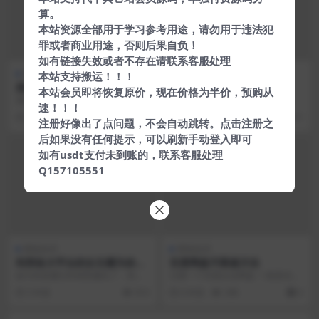
算。
本站资源全部用于学习参考用途，请勿用于违法犯
罪或者商业用途，否则后果自负！
如有链接失效或者不存在请联系客服处理
网络技术
网络技术
本站支持搬运！！！
高端婚礼摄像导演教程
普通人必备的超实用逆袭法
本站会员即将恢复原价，现在价格为半价，预购从
课程介绍 婚礼拍摄时一种感染幸福
哈佛、麻省理工双料学霸，福布斯
速！！！
的神圣工作，新人一辈子最重要的
精英。100个能力提升技能锦囊，
5 年前
436
6 年前
311
时刻就在你镜头里，...
助你快速实现人生跃...
注册好像出了点问题，不会自动跳转。点击注册之
后如果没有任何提示，可以刷新手动登入即可
如有usdt支付未到账的，联系客服处理
Q157105551
网络技术
网络技术
利用各大平台的女主播为你日
百度网盘不限速方法
赚5000+
如今的直播已经很普遍化了，有点
注册一个百度企业网盘 一直是试用
颜值或者才华的，也许只有一部智
今天到期 把百度网盘的导入到百度
5 年前
810
6 年前
396
0
能手机，找一个流量比...
企业网盘下载即可