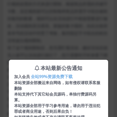
行规则设置的方式来进行限制，根据奖品所需的关键字
卡数，设定规则就可以控制每种奖品所需字卡组合被粉
丝集到的数量，规则可以在活动进行中根据需要进行修
改，活动规则灵活度高。新版的集卡规则，在此次政府
发布号的活动中经受了考验，集到指定字卡组合的粉丝
没有超出规则限制。
有了这个规则限制后，您无需盯着活动，建好活动后就
无人值守让活动进行就行了，您只需要时不时来看下蹭
蹭上涨的活动数据即可。
本站最新公告通知
被封？无需担心，模块内置有防封功能，支持隐藏主域
全站99%资源免费下载
加入会员
名，显示炮灰域名，保护活动安全进行。
本站资源全部搬运来自网络，如有侵权请联系客服
活动准备？只需要您有一个认证服务号即可，支持订阅
删除
号借用认证服务号来做活动。如果您的奖品里有微信红
本站支持代下其它站会员源码，单独付费源码另
包，那么还需要认证服务号开通了微信支付。
算。
本站资源全部用于学习参考用途，请勿用于违法犯
可以用什么做奖品？奖品支持微信红包、实物奖品，实
罪或者商业用途，否则后果自负！
物奖品支持集卡者在线兑换奖品后到线下核销领取奖品