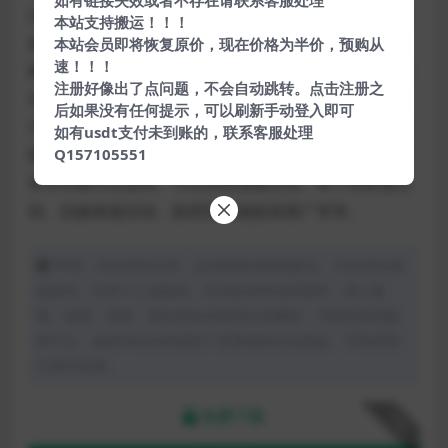
如有链接失效或者不存在请联系客服处理
活动规则里可以添加商家百度地图坐标，微信红包直接
本站支持搬运！！！
发。
本站会员即将恢复原价，现在价格为半价，预购从
速！！！
集卡模块适合什么商家什么活动？集卡模块是个轻量的
注册好像出了点问题，不会自动跳转。点击注册之
活动模块，粉丝可以在活动任何阶段参与到活动里来。
后如果没有任何提示，可以刷新手动登入即可
只要商家需要在朋友圈传播信息、公众号需要增加粉丝
如有usdt支付未到账的，联系客服处理
熟悉度，扩大影响力，商家需要为自己引流，提升购买
Q157105551
率等等都可以使用。可以在商场做活动、单个商家做活
动、自媒体做活动、政府部门做政策推广等等。
声明：本站所有文章，如无特殊说明或标注，均为本站原
创发布。任何个人或组织，在未征得本站同意时，禁止复
制、盗用、采集、发布本站内容到任何网站、书籍等各类媒
体平台。如若本站内容侵犯了原著者的合法权益，可联系我
们进行处理。
免费下载
下载