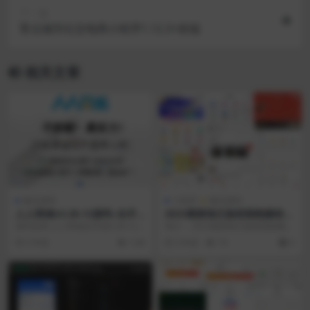
下一篇
零点城市社交电商小程序1.12.3+前端
相关文章
微信源码
小程序
微信源码
人人商城v3.28.12源码–全开
2023最新独立版校园跑腿校园
源移动电商小程序
社区小程序系统源码 | 附教程
源码说明 人人商城全开源3.28.12
简介： 2023最新独立版校园跑腿校
+小程序前端 1.修复 商家端 微信支
园社区小程序系统源代码 | 附教程
5 年前
1.6K
3 年前
74
0
付打...
测试环境...