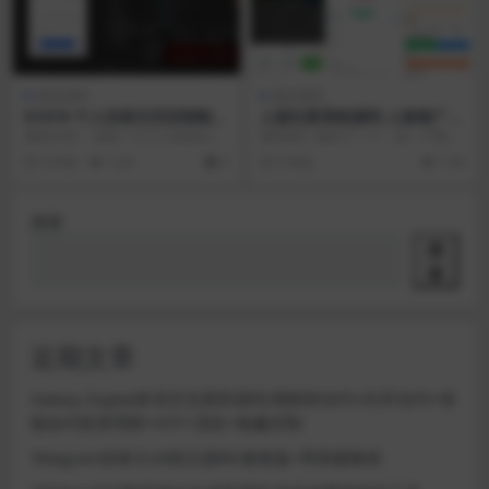
微信源码
微信源码
D1019 个人目标日历定制制作
人脉社群系统源码 人脉推广裂
小工具微信小程序源码
变源码群发布源码
源码介绍： 这是一个个人目标日历
源码简介 测试了一下，说一下我遇
制作小工具 简单来说就相当于手机
到的问题、 第一、教程里面写的要
4 年前
1.2K
0
5 年前
1.5K
上面带的提醒事项...
替换的那个域名是...
搜索
搜
索
近期文章
Galaxy Digital多语言交易所源码/期权秒合约+杠杆合约+智
能合约投资理财+NTF+贷款+输赢控制
Telegram加拿大28投注源码/修复版+带搭建教程