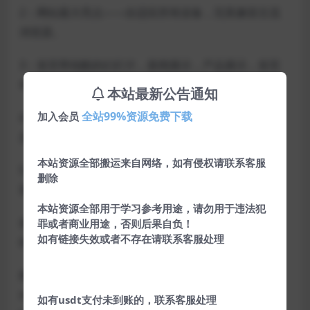
2：网站最大亮点——自适应所有设备，完美兼容主流
浏览器。
3：首页带炫酷的幻灯片，新闻展示，产品展示，首页
布局十分漂亮并首页内容自动更新。
本站最新公告通知
全站99%资源免费下载
加入会员
4：各个栏目设计简单，并已经进行代码优化，只要在
后台修改相应的内容就能轻松实现修改网站内容。。
本站资源全部搬运来自网络，如有侵权请联系客服
5：后台直接修改联系方式、地址、版权信息，网站内
删除
容等，修改更加方便。
本站资源全部用于学习参考用途，请勿用于违法犯
使用程序：
罪或者商业用途，否则后果自负！
如有链接失效或者不存在请联系客服处理
织梦DEDECMS版本都可以使用。
模板页面：
index.htm 首页模板
如有usdt支付未到账的，联系客服处理