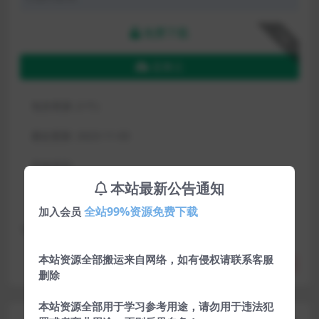
免费下载
下载
蓝奏云
包含资源:
(1个)
最近更新:
2023-11-03
开发语言:
本站最新公告通知
解压密码:
www.qiyuan7.com
全站99%资源免费下载
加入会员
下载遇到问题？可联系客服或反馈
本站资源全部搬运来自网络，如有侵权请联系客服
分享
收藏
点赞(
0
)
删除
本站资源全部用于学习参考用途，请勿用于违法犯