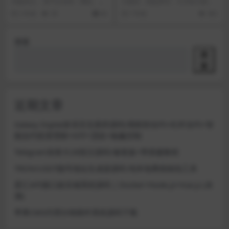
聊天/即时通讯源码
教程
功能亮点： 多平台支持：网站、手
大家好，我是梦河，今天给大家带
机、电脑、H5，并可打包为APP。
来的是房卡麻将完整源码+修复后台
2 年前
39
66
7 年前
382
即时通讯：支...
搭建和客户端编译+...
搜索
搜
索
近期文章
Galaxy Digital多语言交易所源码/期权秒合约+杠杆合约+智
能合约投资理财+NTF+贷款+输赢控制
Telegram加拿大28投注源码/修复版+带搭建教程
TRON/USDT靓号地址生成器源码 纯本地离线钱包工具
星汇API接口娱乐城系统源码 | Docker+Node.js+Vue.js (未
测)
苹果CMS代理分销插件系统源码下载