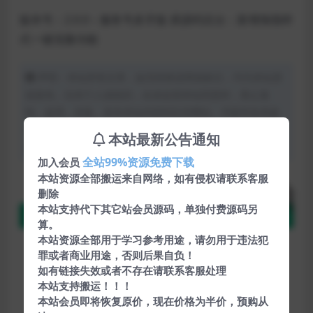
版本号：2.0.0 – 服务号多开版 易源码后台：新增海报样
式一键克隆功能
声明：本站所有文章，如无特殊说明或标注，均为本站原
创发布。任何个人或组织，在未征得本站同意时，禁止复
制、盗用、采集、发布本站内容到任何网站、书籍等各类媒
体平台。如若本站内容侵犯了原著者的合法权益，可联系我
本站最新公告通知
们进行处理。
全站99%资源免费下载
加入会员
本站资源全部搬运来自网络，如有侵权请联系客服
免费下载
下载
删除
本站支持代下其它站会员源码，单独付费源码另
蓝奏云
算。
本站资源全部用于学习参考用途，请勿用于违法犯
包含资源:
(1个)
罪或者商业用途，否则后果自负！
如有链接失效或者不存在请联系客服处理
最近更新:
2024-01-04
本站支持搬运！！！
本站会员即将恢复原价，现在价格为半价，预购从
开发语言: