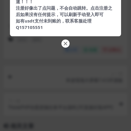
速！！！
注册好像出了点问题，不会自动跳转。点击注册之
解压密码:
www.qiyuan7.com
后如果没有任何提示，可以刷新手动登入即可
如有usdt支付未到账的，联系客服处理
下载遇到问题？可联系客服或反馈
Q157105551
后台
源码
分享
收藏
点赞(
0
)
上一篇
米波现场大屏幕7.4.5开源版
下一篇
ThinkPHP仿悬赏猫任务平台源码 [可直接封装APP]
相关文章