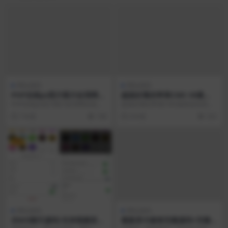
网站源码
网站源码
PHP在线ps照片图片处理网站
超级好看的苹果CMS V8最新
源码 photoshop网页版
蓝色风格手机模板
PHP在线ps照片图片处理网站源码
超级好看的苹果CMS最新蓝色风格
photoshop网页版，一个专业的在
手机模板 使用说明：1、将player
7 年前
198
8 年前
333
线ps...
文件夹上传...
VIP
网站源码
网站源码
仿WX聊天源码/支持视频语音
最新房卡麻将完整源码+完整