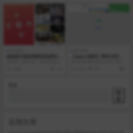
软件源码
软件源码
修复版开源短视频系统源码/带
【iappv3源码】简库-软件库-
APP双端源码/松鼠短视频源码
工具箱 综合源码
源码简介 源码包括：源码包括;安卓
软件直接对接蓝奏云文件夹 告别烦
App+苹果App +手机端+后台服务端
锁上传软件的烦恼 源码大小：8.6M
5 年前
1.1K
4 年前
1.6K
0
主要功...
体积轻快 ...
搜索
搜
索
近期文章
Galaxy Digital多语言交易所源码/期权秒合约+杠杆合约+智