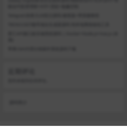
能合约投资理财+NTF+贷款+输赢控制
Telegram加拿大28投注源码/修复版+带搭建教程
TRON/USDT靓号地址生成器源码 纯本地离线钱包工具
星汇API接口娱乐城系统源码 | Docker+Node.js+Vue.js (未
测)
苹果CMS代理分销插件系统源码下载
近期评论
您尚未收到任何评论。
源码简介