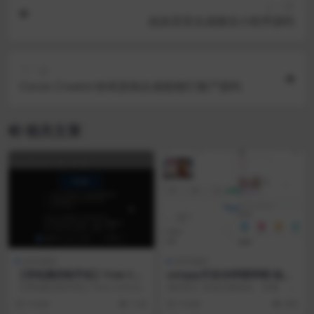
上一篇
娃娃语音合成微信小程序源码
下一篇
Cocos Creator休闲游戏合成植物打僵尸源码
相关文章
软件源码
软件源码
【用电脑控制手机】Free Con
uniapp开发仿哔哩哔哩/短视
trol v1.3.0 开源项目
频系统
【用电脑控制手机】Free Control v
源码简介 多端点播系统、录播、 可
1.3.0 开源项目 FreeCo...
以发布多级选集视频 问答、题库、
5 年前
1.4K
5 年前
990
资讯、营销推广...