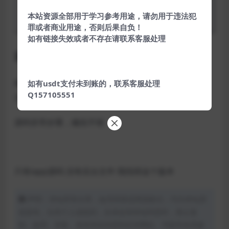
本站资源全部用于学习参考用途，请勿用于违法犯
罪或者商业用途，否则后果自负！
如有链接失效或者不存在请联系客服处理
源码简介
网上空壳源码修复的，对接好了后台修复了功能等等，
如有usdt支付未到账的，联系客服处理
Q157105551
完美对接后台用户系统会员系统等
源码非常好看，确实不错
只有iapp源码 没有后台文件 我找得这个版本
声明：本站所有文章，如无特殊说明或标注，均为本站原
创发布。任何个人或组织，在未征得本站同意时，禁止复
制、盗用、采集、发布本站内容到任何网站、书籍等各类媒