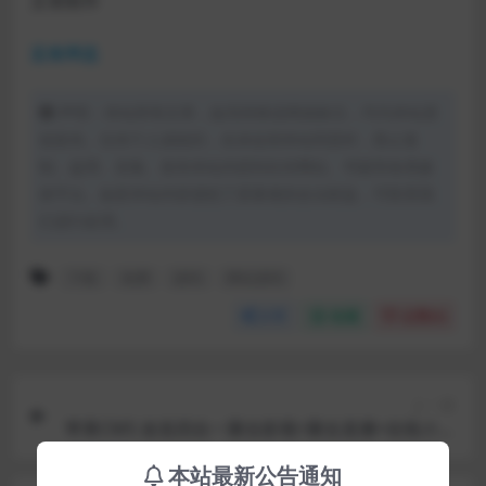
文章附件
蓝奏网盘
声明：本站所有文章，如无特殊说明或标注，均为本站原
创发布。任何个人或组织，在未征得本站同意时，禁止复
制、盗用、采集、发布本站内容到任何网站、书籍等各类媒
体平台。如若本站内容侵犯了原著者的合法权益，可联系我
们进行处理。
下载
免费
源码
网站源码
分享
收藏
点赞(
0
)
上一篇
苹果CMS 改造四合一聚合影视+聚合直播+在线小说
+短视频+在线音乐+电视直播
本站最新公告通知