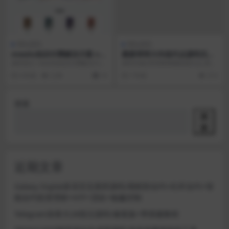
网站源码
网站源码
meedu知识付费解决方案 v4.
最新球球大作战代点源码无加
5.4源码
密开源
源码简介 meedu知识付费解决方案
源码功能:球球棒棒糖链接代点,更多
v4.5.4源码下载 解决方案是一个以p
功能自己体验 搭建教程: 上传源码→
4 年前
2.3K
10
7 年前
213
h...
解压源码→...
搜索
搜
索
近期文章
Galaxy Digital多语言交易所源码/期权秒合约+杠杆合约+智
能合约投资理财+NTF+贷款+输赢控制
Telegram加拿大28投注源码/修复版+带搭建教程