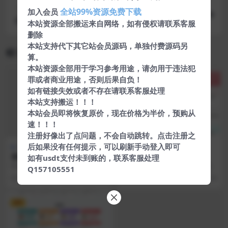
下一篇
全站99%资源免费下载
加入会员
最新拼多多帮忙砍价任务赚钱源码已对接支付+可封
本站资源全部搬运来自网络，如有侵权请联系客服
包APP
删除
本站支持代下其它站会员源码，单独付费源码另
相关文章
算。
本站资源全部用于学习参考用途，请勿用于违法犯
罪或者商业用途，否则后果自负！
VIP
如有链接失效或者不存在请联系客服处理
本站支持搬运！！！
本站会员即将恢复原价，现在价格为半价，预购从
速！！！
注册好像出了点问题，不会自动跳转。点击注册之
后如果没有任何提示，可以刷新手动登入即可
热门源码
商城源码
最新红包抓娃娃源码带教程
9语言自动抢单刷单源码
如有usdt支付未到账的，联系客服处理
数据库配置地址：wwwroot/ong/co
9语言自动抢单刷单源码，简单测试
Q157105551
nfig.php 然后再看那些文件，...
了一下能跑起来。
6 年前
249
2 年前
106
128
VIP