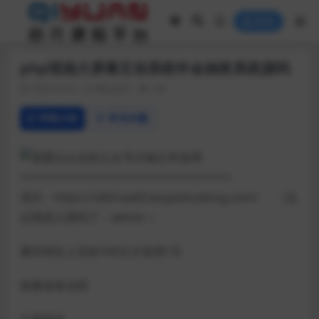
登录
php现场大屏幕互动系统年会抽奖系统源码
2020-02-02
网站源码
238
详情介绍
常见问题
需要以认证的公众号才能正常使用
=================================
演示：https://v8d1aad0.woyaohudong.com/ （忘
记填进入密码了：admin ）
看到淘宝上买的100元才使用1天
谁要谁拿去吧