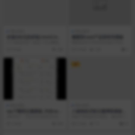
网站源码
网站源码
价值500元的赤兔CmsV2.0影
椭圆形SaaS产品登录页模板
视系统PJ版免费下载,自带采集
2.0.4更新内容 1.修复了后台删除视
椭圆形是针对某些特定细分市场的
频不能删除视频的评论 2.修复了新
一系列网站设计模板。 我们根据行
8 年前
308
6 年前
538
3
增评论...
业需求创建了此模板...
VIP
网站源码
网站源码
wp下载吧主题模板_内含new
八套响应式轻主题博客模板源
zhan2.60无授权版本
码 SEO排名，专为新闻资讯、
源码简介： 特别适合做源码站的站
模板严格遵循SEO规范，确保每个
知识分享类源码
长下载研究。很不错的一套源码站
页面仅含单一H1标签，标题层级统
5 年前
640
9 月前
12
20
源码。听说这套模板...
一采用H2至H3...