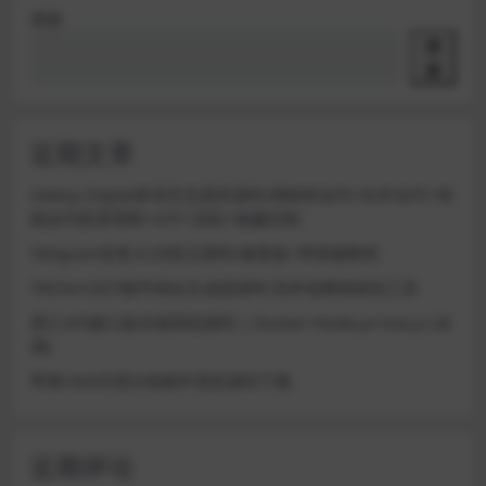
搜索
搜
索
近期文章
Galaxy Digital多语言交易所源码/期权秒合约+杠杆合约+智
能合约投资理财+NTF+贷款+输赢控制
Telegram加拿大28投注源码/修复版+带搭建教程
TRON/USDT靓号地址生成器源码 纯本地离线钱包工具
星汇API接口娱乐城系统源码 | Docker+Node.js+Vue.js (未
测)
苹果CMS代理分销插件系统源码下载
近期评论