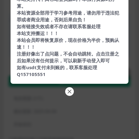
算。
本站资源全部用于学习参考用途，请勿用于违法犯
罪或者商业用途，否则后果自负！
声明：本站所有文章，如无特殊说明或标注，均为本站原
如有链接失效或者不存在请联系客服处理
创发布。任何个人或组织，在未征得本站同意时，禁止复
本站支持搬运！！！
制、盗用、采集、发布本站内容到任何网站、书籍等各类媒
本站会员即将恢复原价，现在价格为半价，预购从
体平台。如若本站内容侵犯了原著者的合法权益，可联系我
速！！！
们进行处理。
注册好像出了点问题，不会自动跳转。点击注册之
后如果没有任何提示，可以刷新手动登入即可
免费下载
下载
如有usdt支付未到账的，联系客服处理
Q157105551
蓝奏云
包含资源:
(1个)
最近更新:
2025-04-04
开发语言: