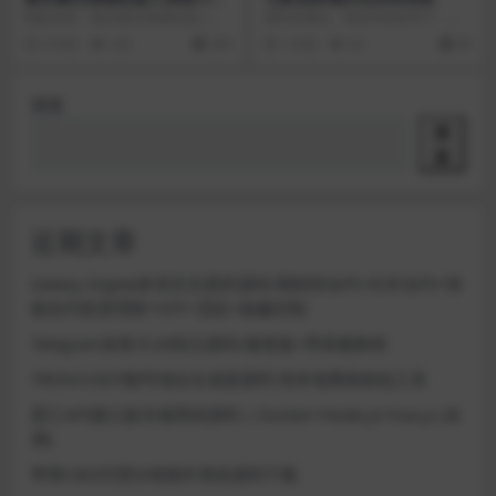
手机端/完整安装配置文档
模板名称：最全量化智能机器人系
源码没测试，有技术的研究下，原
统/vue手机端/完整安装配置文档模
网盘有文件下载不了，放在备用盘
5 年前
223
300
1 年前
42
99
板介绍： 炒币...
了 控制就是后台添加...
搜索
搜
索
近期文章
Galaxy Digital多语言交易所源码/期权秒合约+杠杆合约+智
能合约投资理财+NTF+贷款+输赢控制
Telegram加拿大28投注源码/修复版+带搭建教程
TRON/USDT靓号地址生成器源码 纯本地离线钱包工具
星汇API接口娱乐城系统源码 | Docker+Node.js+Vue.js (未
测)
苹果CMS代理分销插件系统源码下载