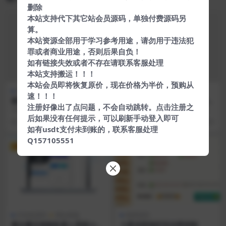
删除
本站支持代下其它站会员源码，单独付费源码另
算。
本站资源全部用于学习参考用途，请勿用于违法犯
罪或者商业用途，否则后果自负！
如有链接失效或者不存在请联系客服处理
本站支持搬运！！！
本站会员即将恢复原价，现在价格为半价，预购从
网站源码
网站源码
速！！！
最新房卡麻将完整源码+完整
2019最新五级分销双端影视源
注册好像出了点问题，不会自动跳转。点击注册之
教程
码
大家好，我是梦河，今天给大家带
更新说明 增加一键安装，全局设置
后如果没有任何提示，可以刷新手动登入即可
来的是房卡麻将完整源码+修复后台
等！  增加后台对接易支付  优化
7 年前
382
7 年前
201
搭建和客户端编译+...
系统…修复...
如有usdt支付未到账的，联系客服处理
Q157105551
VIP
VIP
区块链源码
网站模版
棋牌源码
最全量化智能机器人系统/vue
七星岳阳地区玩法带控制