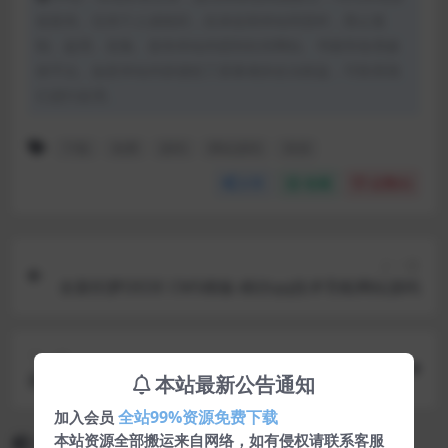
创发布。任何个人或组织，在未征得本站同意时，禁止复
制、盗用、采集、发布本站内容到任何网站、书籍等各类媒
体平台。如若本站内容侵犯了原著者的合法权益，可联系我
们进行处理。
下载
免费
源码
网站源码
资源
分享
收藏
点赞(
0
)
上一篇
全新织梦DEDE CMS模板-精仿qq技术导航网站源码
下一篇
最新在线换钱系统带后台版爱K支付提供
本站最新公告通知
全站99%资源免费下载
加入会员
本站资源全部搬运来自网络，如有侵权请联系客服
相关文章