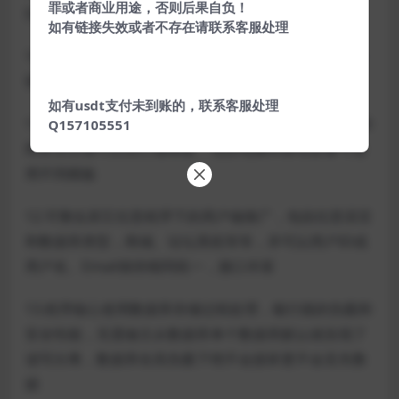
罪或者商业用途，否则后果自负！
扣点
如有链接失效或者不存在请联系客服处理
10.完全防止Sql注入,密码都是加salt进行Md5不可逆加
密。
如有usdt支付未到账的，联系客服处理
11.模板多样，前台、网站主、广告主、管理主、客服和
Q157105551
商务后台都可以自己做模板，包括电脑和移动设备可使
用不同模板
12.可整合其它任意程序下的用户做推广，包括任意语言
和数据库类型，商城、论坛系统等等，并可以用户ID或
用户名、Email保持相同统一，接口丰富
13.程序核心使用数据库存储过程处理，银行级的负载和
安全性能，无需做主从数据库单个数据库默认就实现了
读写分离，数据库在高负载下绝不会损坏更不会丢失数
据