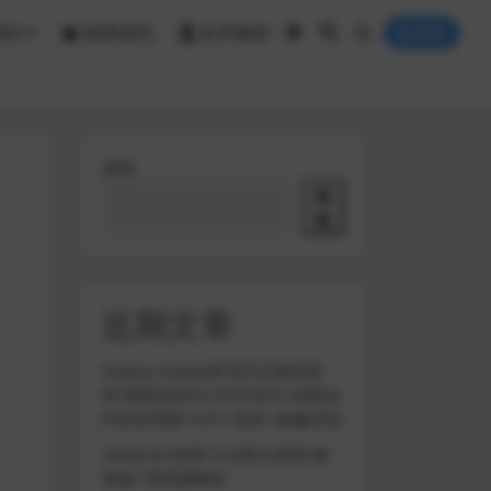
源码
棋牌源码
技术教程
登录
搜索
搜
索
近期文章
Galaxy Digital多语言交易所源
码/期权秒合约+杠杆合约+智能合
约投资理财+NTF+贷款+输赢控制
Telegram加拿大28投注源码/修
复版+带搭建教程