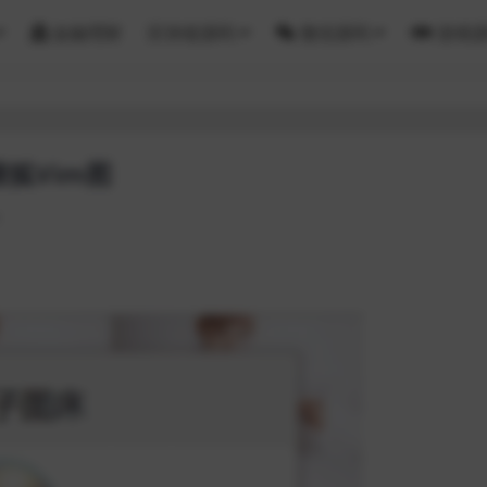
金融理财
区块链源码
微信源码
游戏
狐Vim图
1