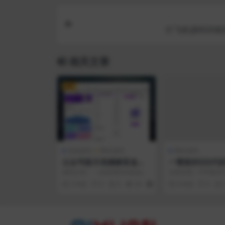
打飞机源码详细
相关文章
VIP
游戏源码
网站源码
网站源码
公众号版月老姻缘盲盒源
一整套的QQ代
码4.0版本程序下载自带防
官方接口
源码介绍： 一款使用thinkphp开
主机环境：PHP版本5.
红效果源码
发的盲盒源码，4.0新版本主要是
有产品均可搭建，使
2 年前
0
0
36
30
6 年前
0
对防封防红...
大陆更近的主机...