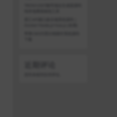
TRON/USDT靓号地址生成器源码
纯本地离线钱包工具
星汇API接口娱乐城系统源码 |
Docker+Node.js+Vue.js (未测)
苹果CMS代理分销插件系统源码
下载
近期评论
您尚未收到任何评论。