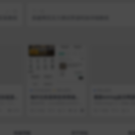
上一篇
下一篇
安装教程
搭建网页压力测试带源码加详细教程
VIP
区块链源码
网站源码
网站源码
挂加速源码
海外任务刷单抢单商城源
最新emlog娱乐网
码/叠加分组+完美控杀+代
翻页+评论悬浮
6～7.3 所
测试环境：Linux系统CentOS7.
内有emlog5.3.1+模板
理分销/前端uniapp源码
用距离中国
6、宝塔、PHP7.2、MySQL5.6...
插件 文章附件 蓝奏网盘
0
610
2 年前
0
0
82
128
7 年前
0
0
+后端PHP
快速导航
关于本站
联