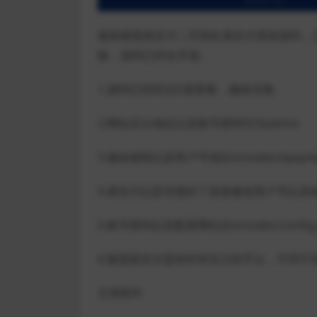
最新紫霞易支付二开彩虹易支付系统源码，
验，源码已经全开源。
1.源码已经经过D盾查毒，确保无毒。
2.网站后台地址以及账号密码均为admin
3.修改秘钥以及商户号地址includes/epay/epa
4.易支付以及对接好了直接修改商户号以及
5.账号密码以及配置网站在includes/confi
6.紫霞易支付是绝对有实力的平台，不同
文章附件