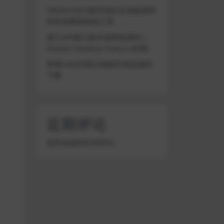
TRON/USDT靓号地址生成器源码
纯本地离线钱包工具
星汇API接口娱乐城系统源码 |
Docker+Node.js+Vue.js (未测)
苹果CMS代理分销插件系统源码
下载
近期评论
您尚未收到任何评论。