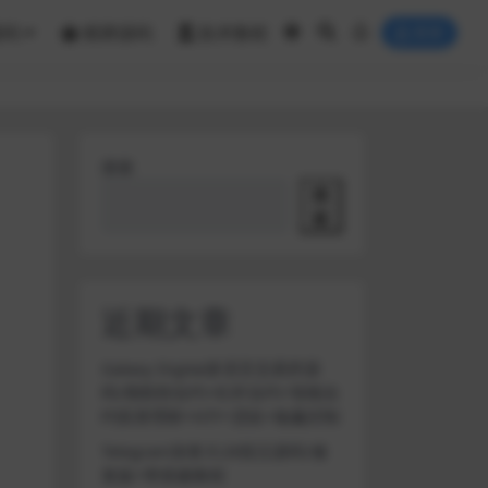
源码
棋牌源码
技术教程
登录
搜索
搜
索
近期文章
Galaxy Digital多语言交易所源
码/期权秒合约+杠杆合约+智能合
约投资理财+NTF+贷款+输赢控制
Telegram加拿大28投注源码/修
复版+带搭建教程