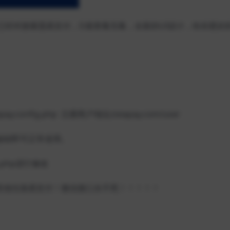
已经对接紫霞易支付，D盾查毒无毒，全新的UI设计，给你更好
y.config.php 注册商户地址zixiapay.com/user
秘钥即可正常使用。
g.php进行修改
于其他垃圾易支付！微信接口永不死！！！！！