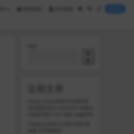
源码
棋牌源码
技术教程
登录
搜索
搜
索
近期文章
Galaxy Digital多语言交易所源
码/期权秒合约+杠杆合约+智能合
约投资理财+NTF+贷款+输赢控制
Telegram加拿大28投注源码/修
复版+带搭建教程