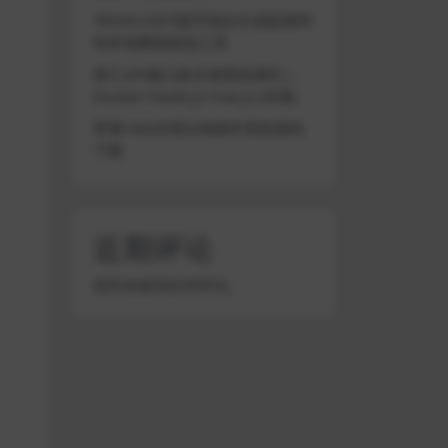
TRON/USDT靓号地址生成器源码
纯本地离线钱包工具
星汇API接口娱乐城系统源码 |
Docker+Node.js+Vue.js (未测)
苹果CMS代理分销插件系统源码
下载
近期评论
您尚未收到任何评论。