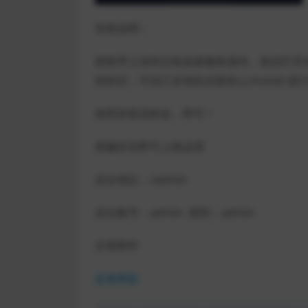
安装说明：
把程序上传到主机或者服务器内，然后打开
转的话，可自己在域名后面加上/install 进
按照安装流程走，即可！
搭建好后即可上线运营
后台地址：/admin
后台账号：admin 密码：admin
文章附件
蓝奏网盘