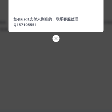
如有usdt支付未到账的，联系客服处理
域名，会自动跳转到配置数据库页面，进行安装搭建，如果没有
Q157105551
行安装！