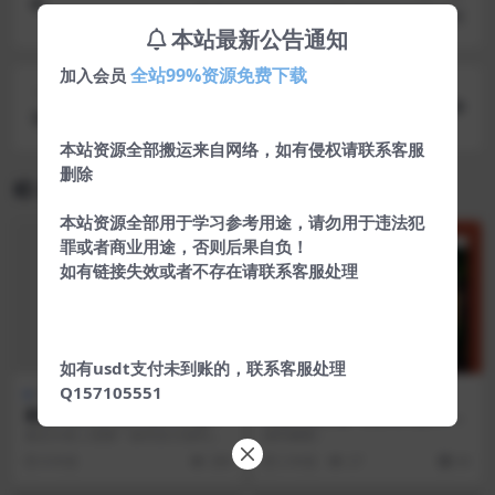
最新QQ等级代挂网源码已对接艾K
本站最新公告通知
全站99%资源免费下载
加入会员
下一篇
苹果cmsv10最新版仿优酷风格模板自适应
本站资源全部搬运来自网络，如有侵权请联系客服
删除
相关文章
本站资源全部用于学习参考用途，请勿用于违法犯
罪或者商业用途，否则后果自负！
VIP
如有链接失效或者不存在请联系客服处理
如有usdt支付未到账的，联系客服处理
Q157105551
网站源码
游戏源码
最新码支付开源可以二开版源
典藏Q萌页游【猫狗大战OL】
码
最新整理Win系服务端+GM工
最近许多人需要一套码支付源码，
源码截图：
具+详细搭建教程+外网教程
今天就给大家分享一套，上传源
8 年前
289
2 年前
27
30
码，自行安装，inst...