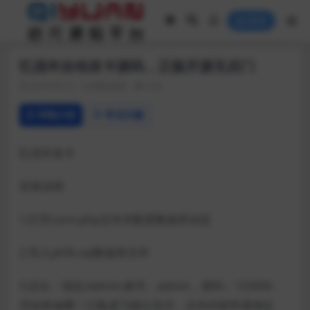
登录
忆流年自动发卡源码，正版开源无后门
2019-05-12
网站源码
224
详情介绍
常见问题
忆流年发卡
安装说明
1.打开conn.php文件并配置数据库信息
2.导入ylnfk.sql数据库文件
3.后台：域名/admin,账号：admin，密码：123456，
开始奔放啊！已集成飞猫云支付，文件内有申请地址