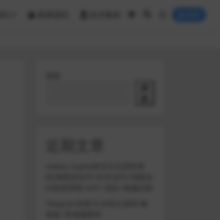
源码
棋牌源码
技术教程
登录
搜索
搜
索
近期文章
Galaxy Digital多语言交易所源
码/期权秒合约+杠杆合约+智能合
约投资理财+NTF+贷款+输赢控制
Telegram加拿大28投注源码/修
复版+带搭建教程