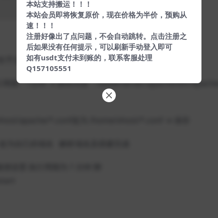
本站支持搬运！！！
本站会员即将恢复原价，现在价格为半价，预购从
速！！！
注册好像出了点问题，不会自动跳转。点击注册之
后如果没有任何提示，可以刷新手动登入即可
如有usdt支付未到账的，联系客服处理
→ 给予文件全部777权限
Q157105551
分钟 → 脚本内容：/www/server/apache/bin/apachec
ost/apache/*.conf改为 /home/vhost/*.conf → 保存
nf中域名 改为自己的域名 解析域名及搭建完成
随便设置 执行周期为 1 分钟 脚
tart