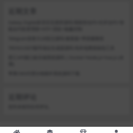
近期文章
Galaxy Digital多语言交易所源码/期权秒合约+杠杆合约+智
能合约投资理财+NTF+贷款+输赢控制
Telegram加拿大28投注源码/修复版+带搭建教程
TRON/USDT靓号地址生成器源码 纯本地离线钱包工具
星汇API接口娱乐城系统源码 | Docker+Node.js+Vue.js (未
测)
苹果CMS代理分销插件系统源码下载
近期评论
您尚未收到任何评论。