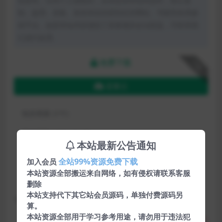
创发布。任何个人或组织，在未征得本站同意时，禁止复
制、盗用、采集、发布本站内容到任何网站、书籍等各类媒
体平台。如若本站内容侵犯了原著者的合法权益，可联系我
们进行处理。
免费下载
下载
蓝奏云
包含资源:
(1个)
最近更新:
2024-04-07
本站最新公告通知
开发语言:
全站99%资源免费下载
加入会员
本站资源全部搬运来自网络，如有侵权请联系客服
解压密码:
www.qiyuan7.com
删除
本站支持代下其它站会员源码，单独付费源码另
下载遇到问题？可联系客服或反馈
算。
本站资源全部用于学习参考用途，请勿用于违法犯