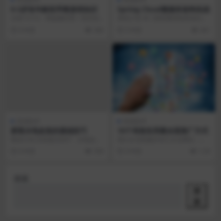
0-3岁各年龄段早教游戏知识
Spring Cloud微服务架构实战
全套15个G，网盘颤抖吧！绝对给
课程介绍 本门课程围绕电商项目大
力！有宝宝和即将要宝宝的不能错
觅网的业务场景，基于微服务原则
6 年前
346
5 年前
441
过！ 下载地址：&...
设计电商项目，使用...
其他技术
其他技术
家装水电改造的基础技巧
10个有效实用最全面推广方式
教程介绍 在装修过程中，水电改造
我们企业刚建好自己企业网站，第
可算是所有后续装修的基础，它直
一时间肯定想很多用户关顾自己的
6 年前
358
4 年前
1.2K
接涉及到我们日常生...
网站但往往都会事与愿...
搜索
搜
索