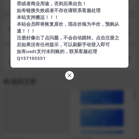
分享
收藏
点赞(
0
)
罪或者商业用途，否则后果自负！
如有链接失效或者不存在请联系客服处理
本站支持搬运！！！
本站会员即将恢复原价，现在价格为半价，预购从
上一篇
速！！！
卡通做我女朋友表白html源码+腾讯5元免备案主机
注册好像出了点问题，不会自动跳转。点击注册之
后如果没有任何提示，可以刷新手动登入即可
如有usdt支付未到账的，联系客服处理
下一篇
Q157105551
最终完善版PHP塔罗牌风水占卜源码 星座爱情事业
情感算命财运未来运势大解密
相关文章
其他技术
其他技术